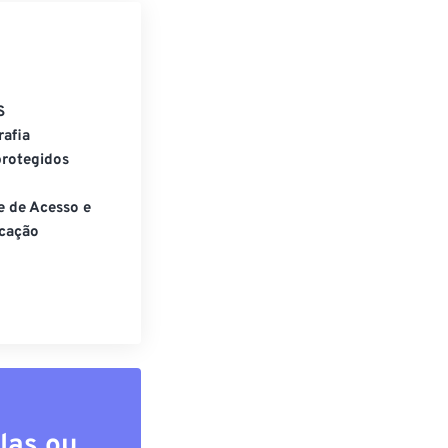
S
rafia
rotegidos
e de Acesso e
cação
las ou