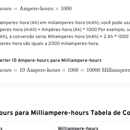
urs
=
Ampere-hours
×
1000
 amperes-hora (Ah) em miliamperes-hora (mAh), você pode usa
mperes-hora (mAh) = Ampères-hora (Ah) * 1000 Por exemplo, se
Ah), a conversão seria: Miliamperes-hora (mAh) = 2 Ah * 100
peres-hora são iguais a 2000 miliamperes-hora.
erter 10 Ampere-hours para Milliampere-hours
urs
=
10 Ampere-hours
×
1000
=
10000
Milliampere-hours
urs para Milliampere-hours Tabela de C
s
Milliampere-hours