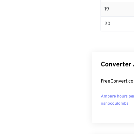
19
20
Converter 
FreeConvert.co
Ampere hours pa
nanocoulombs