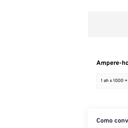
Ampere-ho
1 ah x 1000 
Como conv