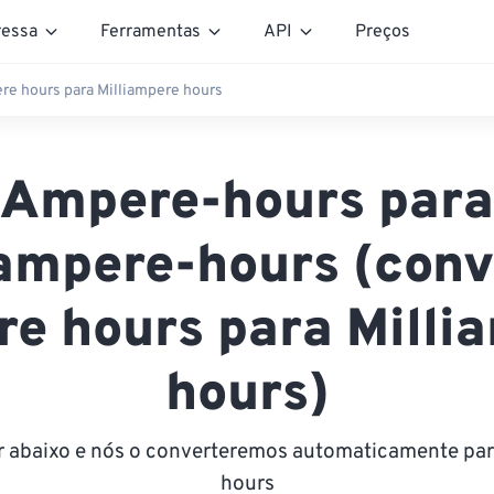
essa
Ferramentas
API
Preços
e hours para Milliampere hours
Ampere-hours para
iampere-hours (conv
e hours para Milli
hours)
or abaixo e nós o converteremos automaticamente par
hours