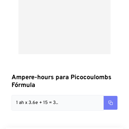
Ampere-hours para Picocoulombs
Fórmula
1 ah x 3.6e + 15 = 3..