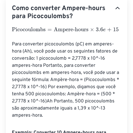
Como converter Ampere-hours
para Picocoulombs?
Picocoulombs
=
Ampere-hours
×
3.6
e
+
15
Para converter picocoulombs (pC) em amperes-
hora (Ah), você pode usar os seguintes fatores de 
conversão: 1 picocoulomb = 2,7778 x 10^-16 
amperes-hora Portanto, para converter 
picocoulombs em amperes-hora, você pode usar a 
seguinte fórmula: Ampère-hora = (Picocoulombs * 
2,7778 x 10^-16) Por exemplo, digamos que você 
tenha 500 picocoulombs: Ampère-hora = (500 * 
2,7778 x 10^-16)Ah Portanto, 500 picocoulombs 
são aproximadamente iguais a 1,39 x 10^-13 
amperes-hora.
Exemplo: Converter 10 Ampere-hours para