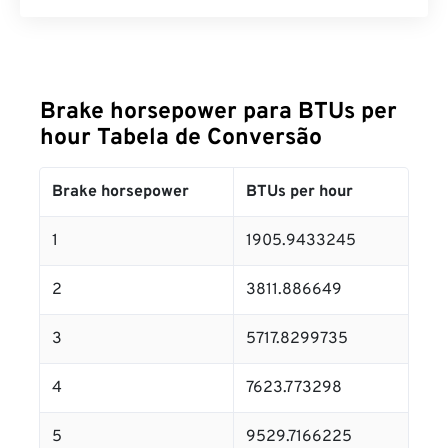
Brake horsepower para BTUs per
hour Tabela de Conversão
Brake horsepower
BTUs per hour
1
1905.9433245
2
3811.886649
3
5717.8299735
4
7623.773298
5
9529.7166225