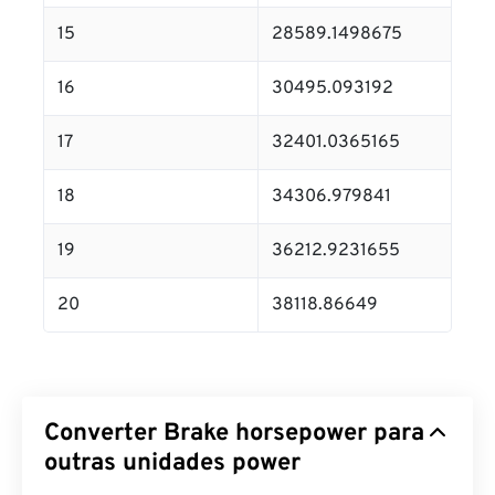
15
28589.1498675
16
30495.093192
17
32401.0365165
18
34306.979841
19
36212.9231655
20
38118.86649
Converter Brake horsepower para
outras unidades power