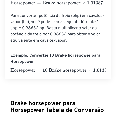
Horsepower
=
Brake horsepower
×
1.01387
Para converter potência de freio (bhp) em cavalos-
vapor (hp), você pode usar a seguinte fórmula: 1 
bhp = 0,98632 hp. Basta multiplicar o valor da 
potência de freio por 0,98632 para obter o valor 
equivalente em cavalos-vapor.
Exemplo: Converter 10 Brake horsepower para
Horsepower
Horsepower
=
10 Brake horsepower
×
1.01387
=
10.1387
Hor
Brake horsepower para
Horsepower Tabela de Conversão