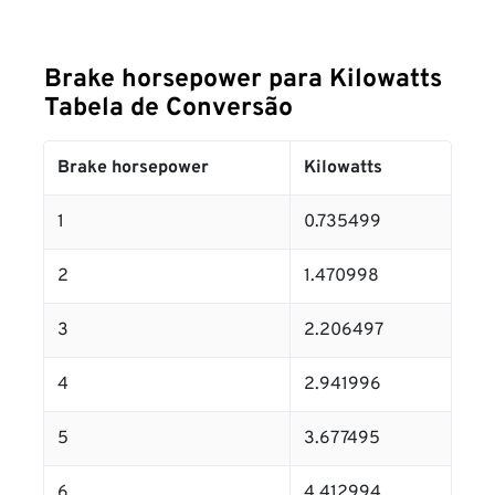
Brake horsepower para Kilowatts
Tabela de Conversão
Brake horsepower
Kilowatts
1
0.735499
2
1.470998
3
2.206497
4
2.941996
5
3.677495
6
4.412994