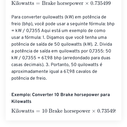
Kilowatts
=
Brake horsepower
×
0.735499
Para converter quilowatts (kW) em potência de 
freio (bhp), você pode usar a seguinte fórmula: bhp 
= kW / 0,7355 Aqui está um exemplo de como 
usar a fórmula: 1. Digamos que você tenha uma 
potência de saída de 50 quilowatts (kW). 2. Divida 
a potência de saída em quilowatts por 0,7355: 50 
kW / 0,7355 = 67,98 bhp (arredondado para duas 
casas decimais). 3. Portanto, 50 quilowatts é 
aproximadamente igual a 67,98 cavalos de 
potência de freio.
Exemplo: Converter 10 Brake horsepower para
Kilowatts
Kilowatts
=
10 Brake horsepower
×
0.735499
=
7.35499
Kil