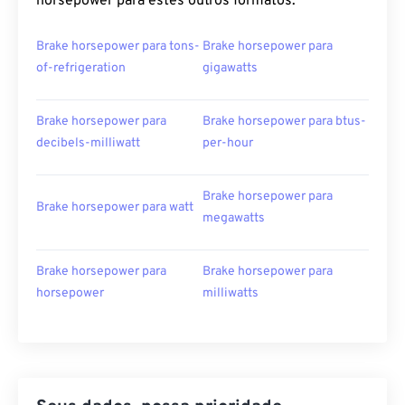
horsepower para estes outros formatos:
Brake horsepower para tons-
Brake horsepower para
of-refrigeration
gigawatts
Brake horsepower para
Brake horsepower para btus-
decibels-milliwatt
per-hour
Brake horsepower para
Brake horsepower para watt
megawatts
Brake horsepower para
Brake horsepower para
horsepower
milliwatts