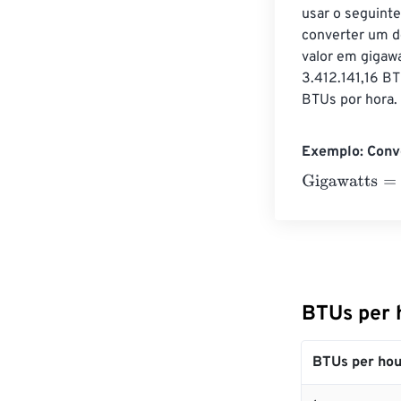
usar o seguinte
converter um d
valor em gigawa
3.412.141,16 B
BTUs por hora.
Exemplo: Conv
Gigawatts
=
10 
BTUs per 
BTUs per hou