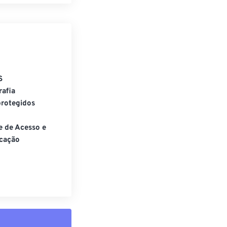
S
rafia
rotegidos
e de Acesso e
cação