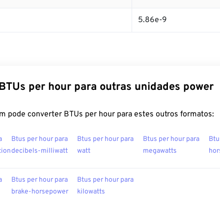
5.86e-9
BTUs per hour para outras unidades power
m pode converter BTUs per hour para estes outros formatos:
a
Btus per hour para
Btus per hour para
Btus per hour para
Btu
tion
decibels-milliwatt
watt
megawatts
hor
a
Btus per hour para
Btus per hour para
brake-horsepower
kilowatts