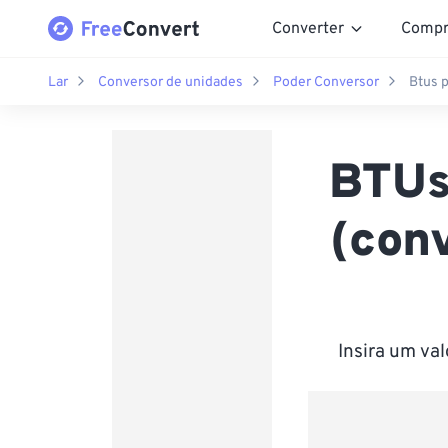
Converter
Compr
Lar
Conversor de unidades
Poder Conversor
Btus p
BTUs
(conv
Insira um va