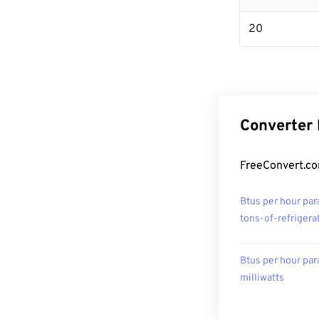
20
Converter 
FreeConvert.co
Btus per hour par
tons-of-refrigera
Btus per hour par
milliwatts