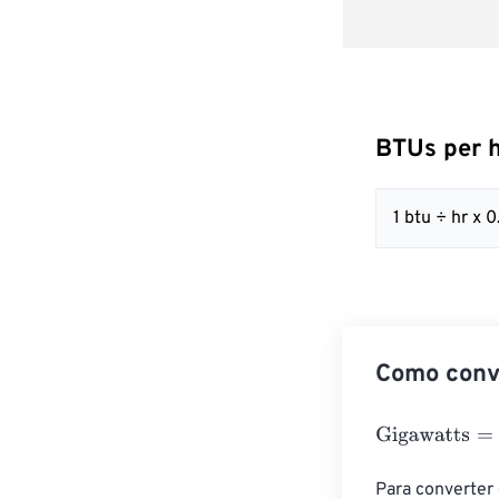
BTUs per h
1 btu ÷ hr x
Como conv
Gigawatts
=
BTU
Para converter