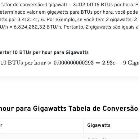
 fator de conversão: 1 gigawatt = 3.412.141,16 BTUs por hora. P
eterminado valor em gigawatts para BTUs por hora, você pode m
tts por 3.412.141,16. Por exemplo, se você tem 2 gigawatts: 2
TU/h = 6.824.282,32 BTU/h. Portanto, 2 gigawatts são iguais 
erter 10 BTUs per hour para Gigawatts
BTUs per hour
×
0.000000000293
=
2.93
e
-
9
Gigawatts
hour para Gigawatts Tabela de Conversão
r
Gigawatts