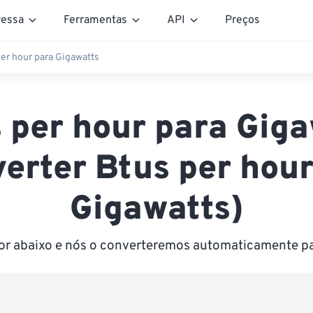
essa
Ferramentas
API
Preços
er hour para Gigawatts
 per hour para Giga
erter Btus per hou
Gigawatts)
lor abaixo e nós o converteremos automaticamente p