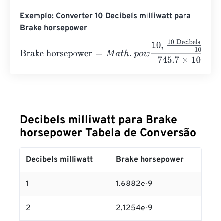
Exemplo: Converter 10 Decibels milliwatt para
Brake horsepower
Brake horsepower
=
M
a
t
h
.
p
o
w
10
,
10 Decibels milliwatt
10
7
Decibels milliwatt para Brake
horsepower Tabela de Conversão
Decibels milliwatt
Brake horsepower
1
1.6882e-9
2
2.1254e-9