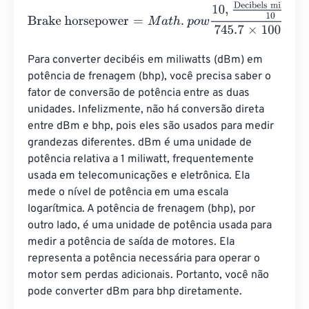
Brake horsepower
=
M
a
t
h
.
p
o
w
10
,
Decibels milliwatt
10
745.
Para converter decibéis em miliwatts (dBm) em 
potência de frenagem (bhp), você precisa saber o 
fator de conversão de potência entre as duas 
unidades. Infelizmente, não há conversão direta 
entre dBm e bhp, pois eles são usados ​​para medir 
grandezas diferentes. dBm é uma unidade de 
potência relativa a 1 miliwatt, frequentemente 
usada em telecomunicações e eletrônica. Ela 
mede o nível de potência em uma escala 
logarítmica. A potência de frenagem (bhp), por 
outro lado, é uma unidade de potência usada para 
medir a potência de saída de motores. Ela 
representa a potência necessária para operar o 
motor sem perdas adicionais. Portanto, você não 
pode converter dBm para bhp diretamente.