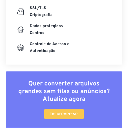
SSL/TLS
Criptografia
Dados protegidos
Centros
Controle de Acesso e
Autenticação
Quer converter arquivos
grandes sem filas ou anúncios?
Atualize agora
Inscrever-se