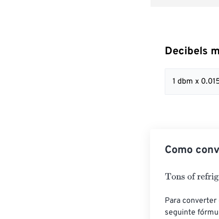
Decibels m
1 dbm x 0.0
Como conve
Tons of refrige
Para converter 
seguinte fórmu