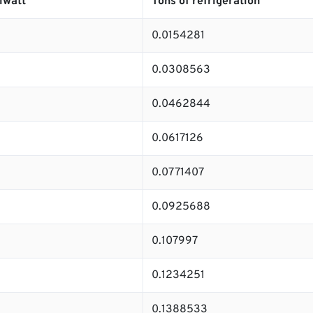
iwatt
Tons of refrigeration
0.0154281
0.0308563
0.0462844
0.0617126
0.0771407
0.0925688
0.107997
0.1234251
0.1388533