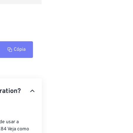
Cópia
ration?
de usar a 
284 Veja como 