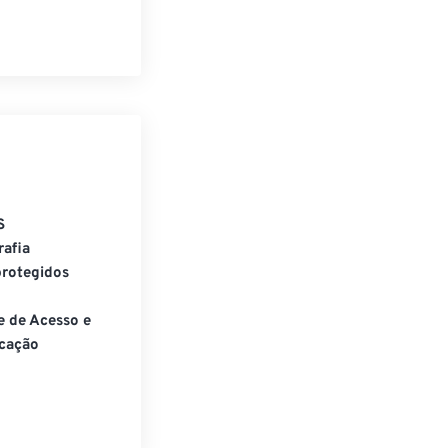
S
rafia
rotegidos
e de Acesso e
cação