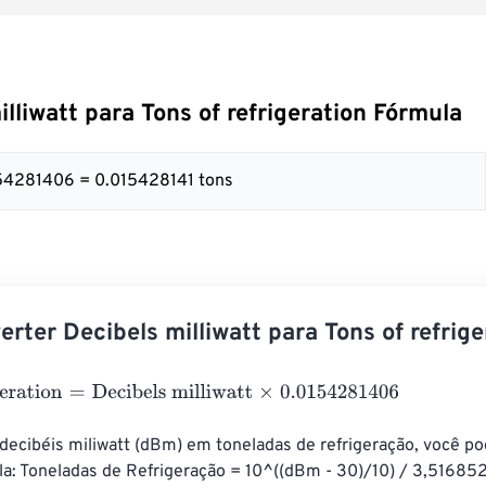
illiwatt para Tons of refrigeration Fórmula
154281406 = 0.015428141 tons
rter Decibels milliwatt para Tons of refrige
ration
=
Decibels milliwatt
×
0.0154281406
decibéis miliwatt (dBm) em toneladas de refrigeração, você po
la: Toneladas de Refrigeração = 10^((dBm - 30)/10) / 3,51685