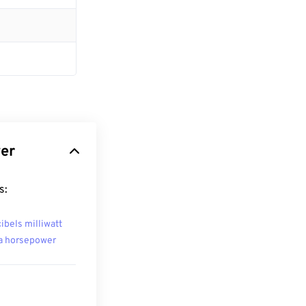
wer
s:
ibels milliwatt
a horsepower