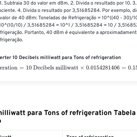
1. Subtraia 30 do valor em dBm. 2. Divida o resultado por 10. 3.
ociente. 4. Divida o resultado por 3,51685284. Por exemplo, d
alor de 40 dBm: Toneladas de Refrigeração = 10^((40 - 30)/10
0^(10/10) / 3,51685284 = 10^1 / 3,51685284 = 10 / 3,51685
efrigeração. Portanto, 40 dBm é equivalente a aproximadament
frigeração.
rter 10 Decibels milliwatt para Tons of refrigeration
ration
=
10 Decibels milliwatt
×
0.0154281406
=
0.1542814
Tons of
illiwatt para Tons of refrigeration Tabela
o