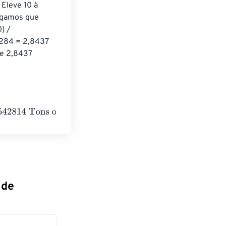
 Eleve 10 à 
igamos que 
) / 
284 = 2,8437 
e 2,8437 
 refrigeration
 de