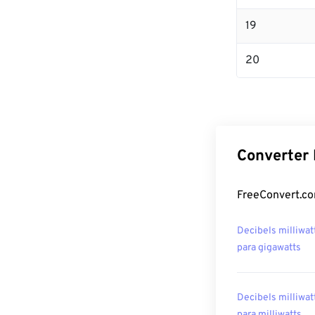
19
20
Converter 
FreeConvert.co
Decibels milliwat
para gigawatts
Decibels milliwat
para milliwatts