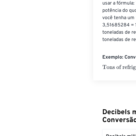
usar a fórmula: 
potência do qu
você tenha um v
3,51685284 = 1
toneladas de r
toneladas de re
Exemplo: Conve
Tons of refrige
Decibels m
Conversã