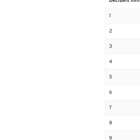
Decibels mill
1
2
3
4
5
6
7
8
9