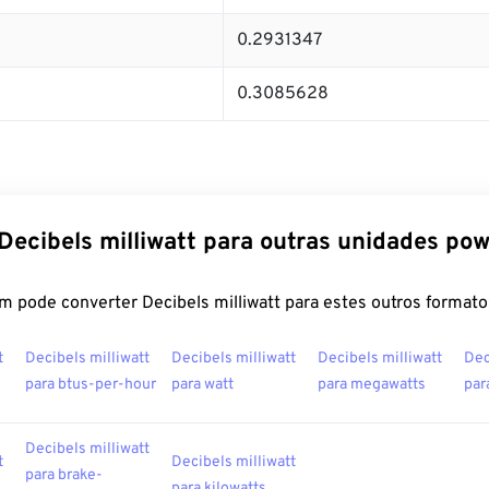
0.2931347
0.3085628
Decibels milliwatt para outras unidades po
m pode converter Decibels milliwatt para estes outros formato
t
Decibels milliwatt
Decibels milliwatt
Decibels milliwatt
Dec
para btus-per-hour
para watt
para megawatts
par
Decibels milliwatt
t
Decibels milliwatt
para brake-
para kilowatts