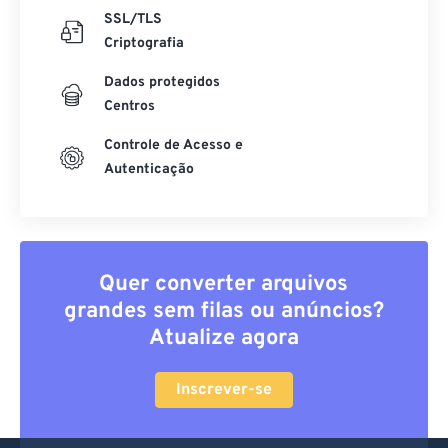
SSL/TLS
Criptografia
Dados protegidos
Centros
Controle de Acesso e
Autenticação
Quer converter arquivos
grandes sem filas ou anúncios?
Atualize agora
Inscrever-se