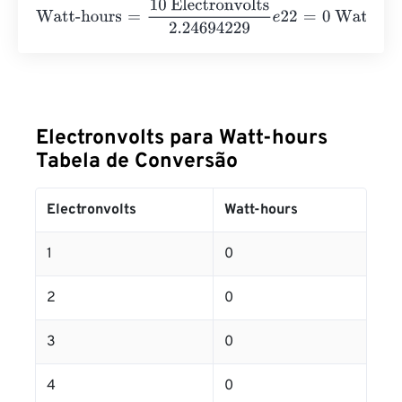
Watt-hours
=
10 Electronvolts
2.24694229
e
22
=
0
Watt-ho
Electronvolts para Watt-hours
Tabela de Conversão
Electronvolts
Watt-hours
1
0
2
0
3
0
4
0