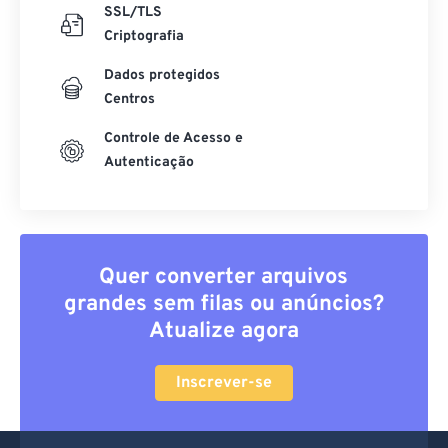
SSL/TLS
Criptografia
Dados protegidos
Centros
Controle de Acesso e
Autenticação
Quer converter arquivos
grandes sem filas ou anúncios?
Atualize agora
Inscrever-se