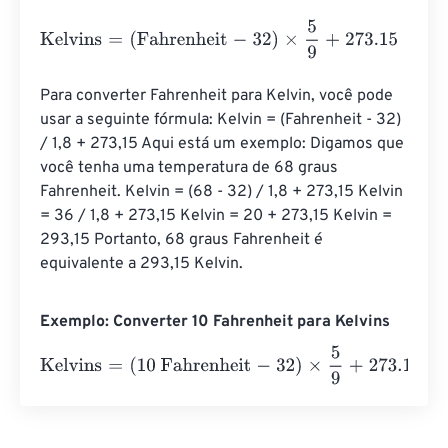
Kelvins
=
(
Fahrenheit
-
32
)
×
5
9
+
273.15
Para converter Fahrenheit para Kelvin, você pode 
usar a seguinte fórmula: Kelvin = (Fahrenheit - 32) 
/ 1,8 + 273,15 Aqui está um exemplo: Digamos que 
você tenha uma temperatura de 68 graus 
Fahrenheit. Kelvin = (68 - 32) / 1,8 + 273,15 Kelvin 
= 36 / 1,8 + 273,15 Kelvin = 20 + 273,15 Kelvin = 
293,15 Portanto, 68 graus Fahrenheit é 
equivalente a 293,15 Kelvin.
Exemplo: Converter 10 Fahrenheit para Kelvins
Kelvins
=
(
10 Fahrenheit
-
32
)
×
5
9
+
273.15
=
260.9277778
K