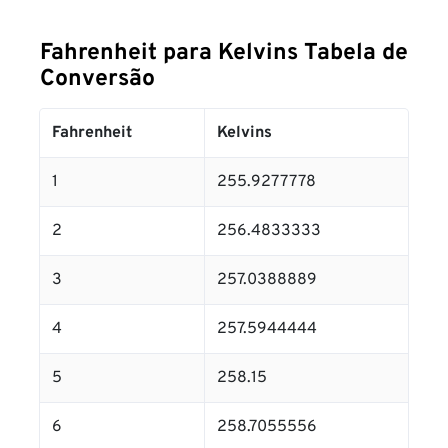
Fahrenheit para Kelvins Tabela de
Conversão
Fahrenheit
Kelvins
1
255.9277778
2
256.4833333
3
257.0388889
4
257.5944444
5
258.15
6
258.7055556