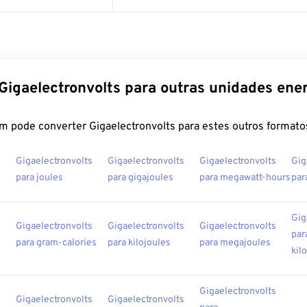
Gigaelectronvolts para outras unidades ene
m pode converter Gigaelectronvolts para estes outros formato
s
Gigaelectronvolts
Gigaelectronvolts
Gigaelectronvolts
Gig
para joules
para gigajoules
para megawatt-hours
par
Gig
s
Gigaelectronvolts
Gigaelectronvolts
Gigaelectronvolts
par
para gram-calories
para kilojoules
para megajoules
kil
Gigaelectronvolts
s
Gigaelectronvolts
Gigaelectronvolts