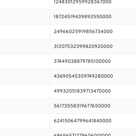
12483012959928367000
18724519439892550000
24966025919856734000
31207532399820920000
37449038879785100000
43690545359749280000
49932051839713470000
56173558319677650000
62415064799641840000