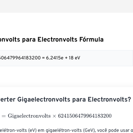
onvolts para Electronvolts Fórmula
1506479964183200 = 6.2415e + 18 eV
rter Gigaelectronvolts para Electronvolts?
Gigaelectronvolts
×
6241506479964183200
elétron-volts (eV) em gigaelétron-volts (GeV), você pode usar o