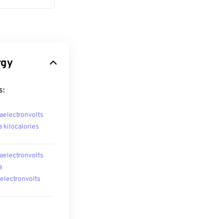
rgy
s:
aelectronvolts
a kilocalories
aelectronvolts
a
oelectronvolts