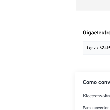
Gigaelectr
1 gev x 624
Como conve
Electronvolts
=
Para converter 