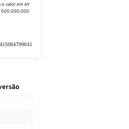
 o valor em eV 
: 500.000.000 
641840000
Electronvolts
versão