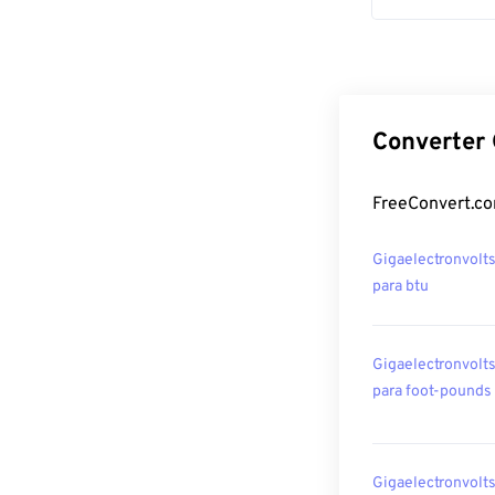
Converter 
FreeConvert.co
Gigaelectronvolt
para btu
Gigaelectronvolt
para foot-pounds
Gigaelectronvolt