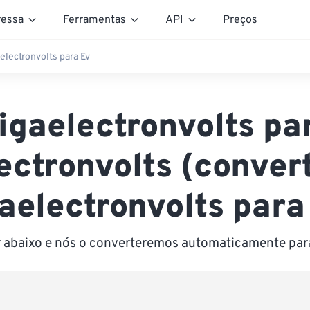
essa
Ferramentas
API
Preços
electronvolts para Ev
igaelectronvolts pa
ectronvolts (conver
aelectronvolts para
r abaixo e nós o converteremos automaticamente par