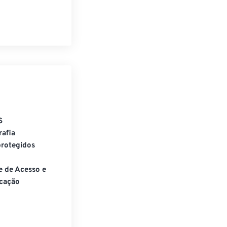
S
rafia
rotegidos
e de Acesso e
cação