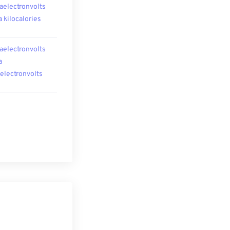
aelectronvolts
a kilocalories
aelectronvolts
a
oelectronvolts