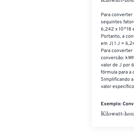
Kilowatt-hours
Para converter 
seguintes fatore
6,242 x 10^18 el
Portanto, a con
em J) 1 J = 6,2
Para converter 
conversão: kWh 
valor de J por 
fórmula para a 
Simplificando 
valor específic
Exemplo: Conve
Kilowatt-hours