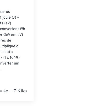
sar os 
 joule (J) = 
ts (eV) 
 (converter kWh 
er GeV em eV) 
ores de 
ltiplique o 
i está a 
 (1 x 10^9) 
onverter um 
.
t-hours