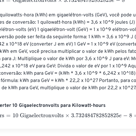
=
Gigaelectronvolts
×
3.732484782852825
e
-
8
quilowatts-hora (kWh) em gigaelétron-volts (GeV), você pode u
s de conversão: 1 quilowatt-hora (kWh) = 3,6 x 10^9 joules (J) 1
étron-volts (eV) 1 gigaelétron-volt (GeV) = 1 x 10^9 elétron-vol
versão pode ser feita da seguinte forma: 1 kWh = 3,6 x 10^9 J
42 x 10^18 eV (converter J em eV) 1 GeV = 1 x 10^9 eV (convert
kWh em GeV, você precisa multiplicar o valor de kWh pelos fat
para J: Multiplique o valor de kWh por 3,6 x 10^9 J para eV: Mu
6,242 x 10^18 eV para GeV: Divida o valor de eV por 1 x 10^9 Aqu
conversão: kWh para GeV = (kWh * 3,6 x 10^9 * 6,242 x 10^18) /
a fórmula: kWh para GeV = kWh * 22,2 x 10^27 Portanto, para c
o de kWh para GeV, multiplique o valor de kWh por 22,2 x 10^27
rter 10 Gigaelectronvolts para Kilowatt-hours
=
10 Gigaelectronvolts
×
3.732484782852825
e
-
8
=
4
e
-
7
Kilowat