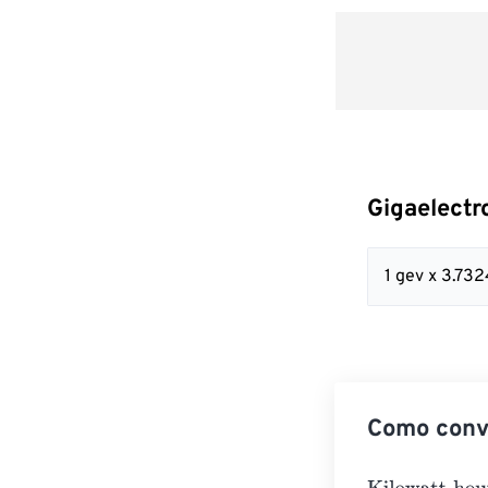
Gigaelectr
1 gev x 3.7
Como conve