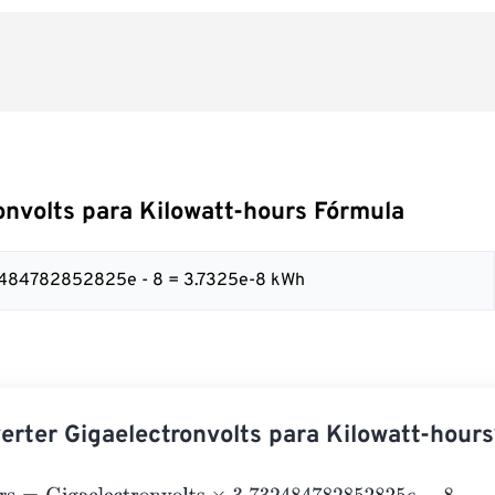
onvolts para Kilowatt-hours Fórmula
32484782852825e - 8 = 3.7325e-8 kWh
rter Gigaelectronvolts para Kilowatt-hours