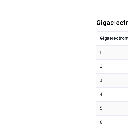
Gigaelect
Gigaelectron
1
2
3
4
5
6