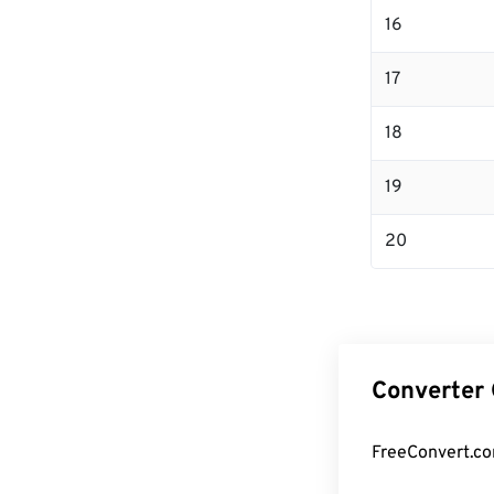
16
17
18
19
20
Converter 
FreeConvert.co