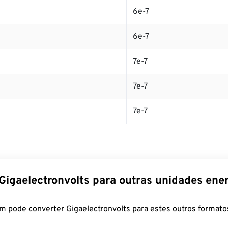
6e-7
6e-7
7e-7
7e-7
7e-7
Gigaelectronvolts para outras unidades ene
m pode converter Gigaelectronvolts para estes outros formato