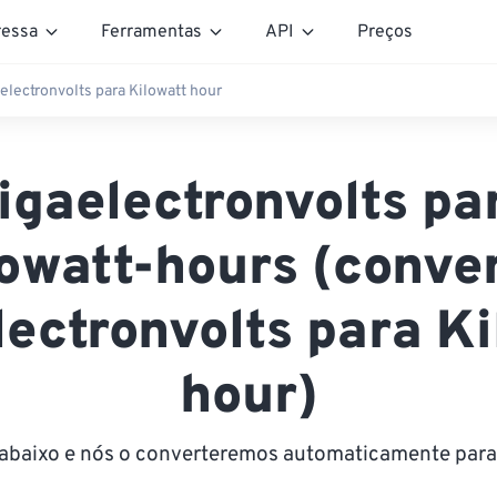
essa
Ferramentas
API
Preços
electronvolts para Kilowatt hour
igaelectronvolts pa
owatt-hours (conve
lectronvolts para Ki
hour)
r abaixo e nós o converteremos automaticamente para