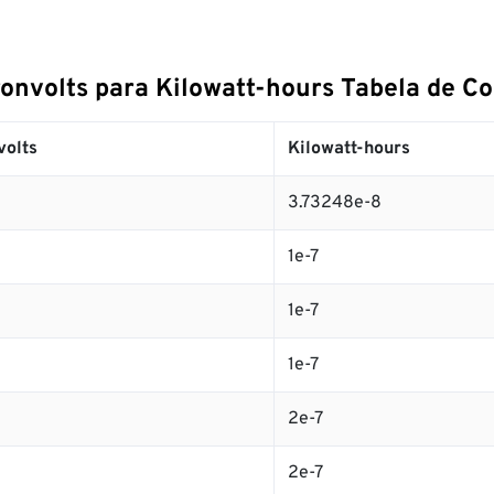
ronvolts para Kilowatt-hours Tabela de C
volts
Kilowatt-hours
3.73248e-8
1e-7
1e-7
1e-7
2e-7
2e-7