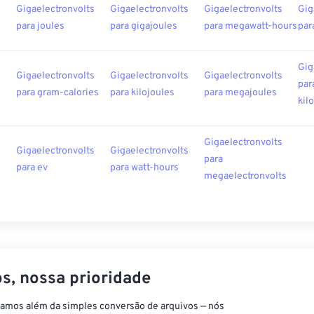
s
Gigaelectronvolts
Gigaelectronvolts
Gigaelectronvolts
Gig
para joules
para gigajoules
para megawatt-hours
par
Gig
s
Gigaelectronvolts
Gigaelectronvolts
Gigaelectronvolts
par
para gram-calories
para kilojoules
para megajoules
kil
Gigaelectronvolts
s
Gigaelectronvolts
Gigaelectronvolts
para
para ev
para watt-hours
megaelectronvolts
s, nossa prioridade
vamos além da simples conversão de arquivos — nós