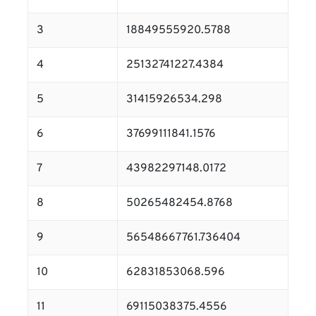
3
18849555920.5788
4
25132741227.4384
5
31415926534.298
6
37699111841.1576
7
43982297148.0172
8
50265482454.8768
9
56548667761.736404
10
62831853068.596
11
69115038375.4556