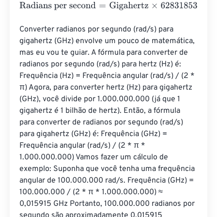
Radians per second
=
Gigahertz
×
6283185306.8596
Converter radianos por segundo (rad/s) para 
gigahertz (GHz) envolve um pouco de matemática, 
mas eu vou te guiar. A fórmula para converter de 
radianos por segundo (rad/s) para hertz (Hz) é: 
Frequência (Hz) = Frequência angular (rad/s) / (2 * 
π) Agora, para converter hertz (Hz) para gigahertz 
(GHz), você divide por 1.000.000.000 (já que 1 
gigahertz é 1 bilhão de hertz). Então, a fórmula 
para converter de radianos por segundo (rad/s) 
para gigahertz (GHz) é: Frequência (GHz) = 
Frequência angular (rad/s) / (2 * π * 
1.000.000.000) Vamos fazer um cálculo de 
exemplo: Suponha que você tenha uma frequência 
angular de 100.000.000 rad/s. Frequência (GHz) = 
100.000.000 / (2 * π * 1.000.000.000) ≈ 
0,015915 GHz Portanto, 100.000.000 radianos por 
segundo são aproximadamente 0,015915 