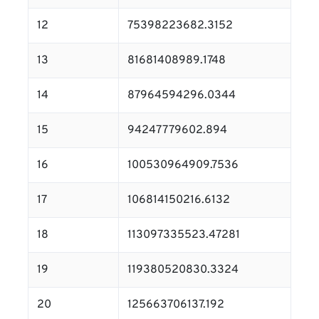
12
75398223682.3152
13
81681408989.1748
14
87964594296.0344
15
94247779602.894
16
100530964909.7536
17
106814150216.6132
18
113097335523.47281
19
119380520830.3324
20
125663706137.192