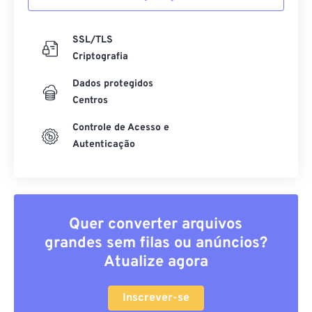
SSL/TLS
Criptografia
Dados protegidos
Centros
Controle de Acesso e
Autenticação
Quer converter arquivos
grandes sem filas ou anúncios?
Atualize agora
Inscrever-se