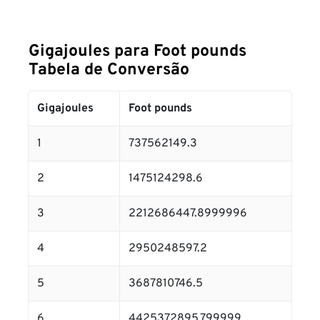
Gigajoules para Foot pounds
Tabela de Conversão
Gigajoules
Foot pounds
1
737562149.3
2
1475124298.6
3
2212686447.8999996
4
2950248597.2
5
3687810746.5
6
4425372895.799999