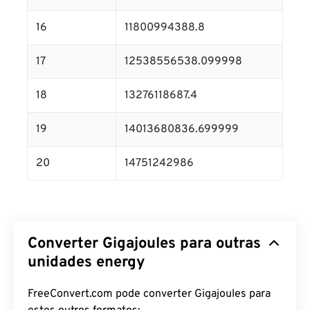
16
11800994388.8
17
12538556538.099998
18
13276118687.4
19
14013680836.699999
20
14751242986
Converter Gigajoules para outras
unidades energy
FreeConvert.com pode converter Gigajoules para