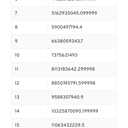
7
5162935045.099999
8
5900497194.4
9
6638059343.7
10
7375621493
11
8113183642.299998
12
8850745791.599998
13
9588307940.9
14
10325870090.199999
15
11063432239.5