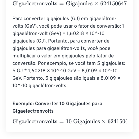
Gigaelectronvolts
=
Gigajoules
×
6241506479964183200
Para converter gigajoules (GJ) em gigaelétron-
volts (GeV), você pode usar o fator de conversão: 1 
gigaelétron-volt (GeV) = 1,60218 × 10^-10 
gigajoules (GJ). Portanto, para converter de 
gigajoules para gigaelétron-volts, você pode 
multiplicar o valor em gigajoules pelo fator de 
conversão. Por exemplo, se você tem 5 gigajoules: 
5 GJ * 1,60218 × 10^-10 GeV = 8,0109 × 10^-10 
GeV. Portanto, 5 gigajoules são iguais a 8,0109 × 
10^-10 gigaelétron-volts.
Exemplo: Converter 10 Gigajoules para
Gigaelectronvolts
Gigaelectronvolts
=
10 Gigajoules
×
62415064799641832