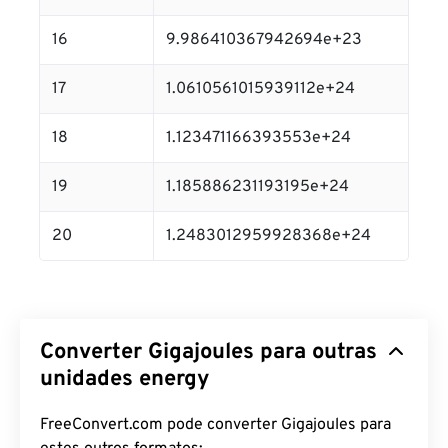
16
9.986410367942694e+23
17
1.0610561015939112e+24
18
1.123471166393553e+24
19
1.185886231193195e+24
20
1.2483012959928368e+24
Converter Gigajoules para outras
unidades energy
FreeConvert.com pode converter Gigajoules para