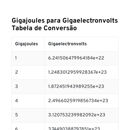
Gigajoules para Gigaelectronvolts
Tabela de Conversão
Gigajoules
Gigaelectronvolts
1
6.241506479964184e+22
2
1.2483012959928367e+23
3
1.872451943989255e+23
4
2.4966025919856734e+23
5
3.120753239982092e+23
6
3.74490388797851e+23