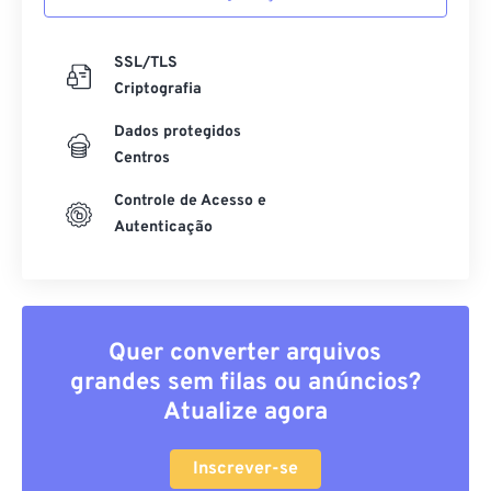
SSL/TLS
Criptografia
Dados protegidos
Centros
Controle de Acesso e
Autenticação
Quer converter arquivos
grandes sem filas ou anúncios?
Atualize agora
Inscrever-se