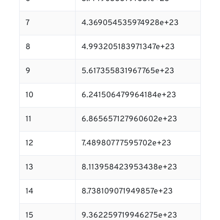
7
4.369054535974928e+23
8
4.993205183971347e+23
9
5.617355831967765e+23
10
6.241506479964184e+23
11
6.865657127960602e+23
12
7.48980777595702e+23
13
8.113958423953438e+23
14
8.738109071949857e+23
15
9.362259719946275e+23