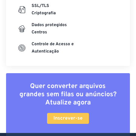
SSL/TLS
Criptografia
Dados protegidos
Centros
Controle de Acesso e
Autenticação
Quer converter arquivos
grandes sem filas ou anúncios?
Atualize agora
Inscrever-se