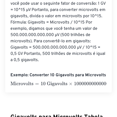
você pode usar o seguinte fator de conversão: 1 GV 
= 10^15 µV Portanto, para converter microvolts em 
gigavolts, divida o valor em microvolts por 10^15. 
Fórmula: Gigavolts = Microvolts / 10^15 Por 
exemplo, digamos que você tenha um valor de 
500.000.000.000.000 µV (500 trilhões de 
microvolts). Para convertê-lo em gigavolts: 
Gigavolts = 500.000.000.000.000 µV / 10^15 = 
0,5 GV Portanto, 500 trilhões de microvolts é igual 
a 0,5 gigavolts.
Exemplo: Converter 10 Gigavolts para Microvolts
Microvolts
=
10 Gigavolts
×
1000000000000000
=
100000