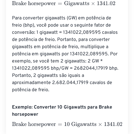
Brake horsepower
=
Gigawatts
×
1341.02
Para converter gigawatts (GW) em potência de 
freio (bhp), você pode usar o seguinte fator de 
conversão: 1 gigawatt = 1341022,089595 cavalos 
de potência de freio. Portanto, para converter 
gigawatts em potência de freio, multiplique a 
potência em gigawatts por 1341022,089595. Por 
exemplo, se você tem 2 gigawatts: 2 GW * 
1341022,089595 bhp/GW = 2682044,17919 bhp. 
Portanto, 2 gigawatts são iguais a 
aproximadamente 2.682.044,17919 cavalos de 
potência de freio.
Exemplo: Converter 10 Gigawatts para Brake
horsepower
Brake horsepower
=
10 Gigawatts
×
1341.02
=
13410.2
Brak