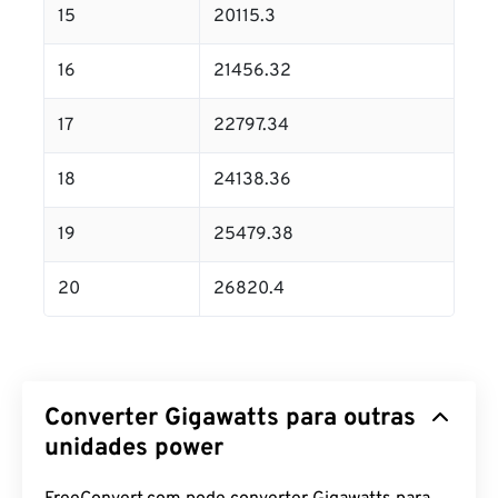
15
20115.3
16
21456.32
17
22797.34
18
24138.36
19
25479.38
20
26820.4
Converter Gigawatts para outras
unidades power