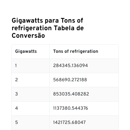
Gigawatts para Tons of
refrigeration Tabela de
Conversão
Gigawatts
Tons of refrigeration
1
284345.136094
2
568690.272188
3
853035.408282
4
1137380.544376
5
1421725.68047