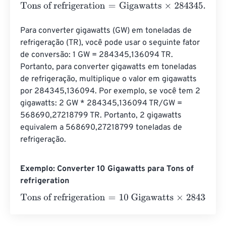
Tons of refrigeration
=
Gigawatts
×
284345.136094
Para converter gigawatts (GW) em toneladas de 
refrigeração (TR), você pode usar o seguinte fator 
de conversão: 1 GW = 284345,136094 TR. 
Portanto, para converter gigawatts em toneladas 
de refrigeração, multiplique o valor em gigawatts 
por 284345,136094. Por exemplo, se você tem 2 
gigawatts: 2 GW * 284345,136094 TR/GW = 
568690,27218799 TR. Portanto, 2 gigawatts 
equivalem a 568690,27218799 toneladas de 
refrigeração.
Exemplo: Converter 10 Gigawatts para Tons of
refrigeration
Tons of refrigeration
=
10 Gigawatts
×
284345.136094
=
28