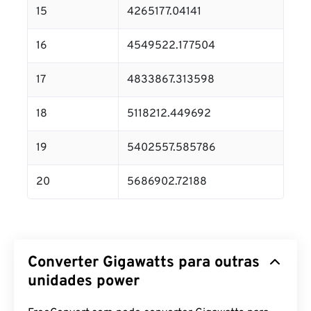
15
4265177.04141
16
4549522.177504
17
4833867.313598
18
5118212.449692
19
5402557.585786
20
5686902.72188
Converter Gigawatts para outras
unidades power