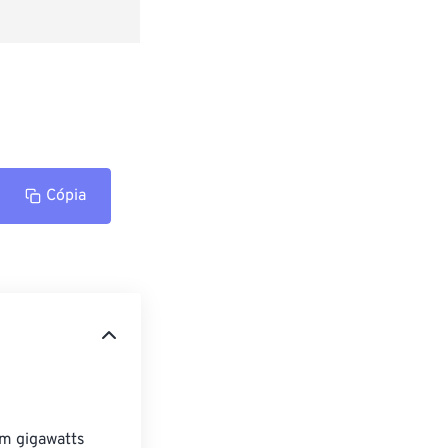
Cópia
em gigawatts 