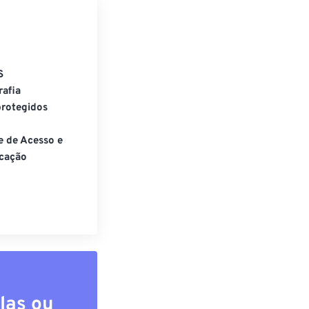
S
rafia
rotegidos
e de Acesso e
cação
las ou