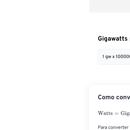
Gigawatts 
1 gw x 1000
Como conv
Watts
=
Gigawat
Para converter 