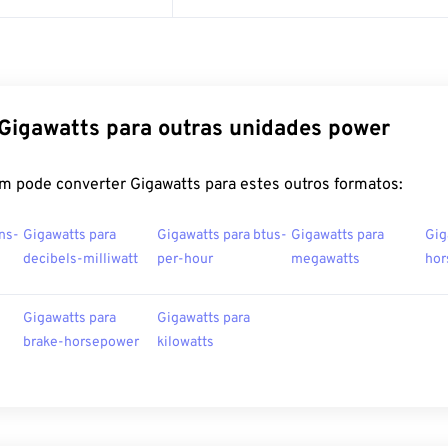
Gigawatts para outras unidades power
m pode converter Gigawatts para estes outros formatos:
ns-
Gigawatts para
Gigawatts para btus-
Gigawatts para
Gig
decibels-milliwatt
per-hour
megawatts
hor
Gigawatts para
Gigawatts para
brake-horsepower
kilowatts