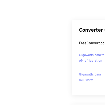
Converter 
FreeConvert.co
Gigawatts para to
of-refrigeration
Gigawatts para
milliwatts