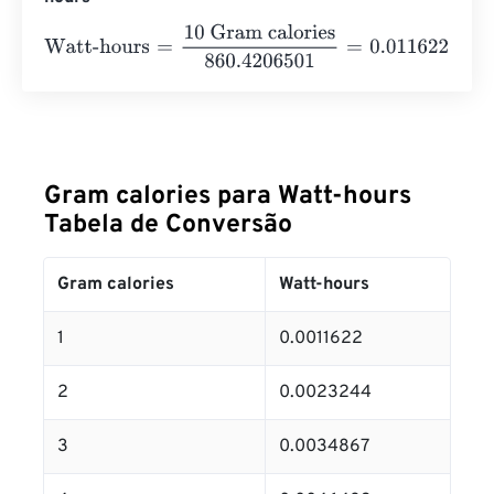
Watt-hours
=
10 Gram calories
860.4206501
=
0.0116222
W
Gram calories para Watt-hours
Tabela de Conversão
Gram calories
Watt-hours
1
0.0011622
2
0.0023244
3
0.0034867