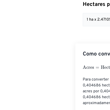
Hectares p
1 ha x 2.471
Como conve
Acres
=
Hectare
Para converter 
0,404686 hecta
acres por 0,404
0,404686 hecta
aproximadamen