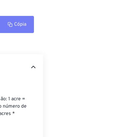
Cópia
o: 1 acre = 
 o número de 
acres * 