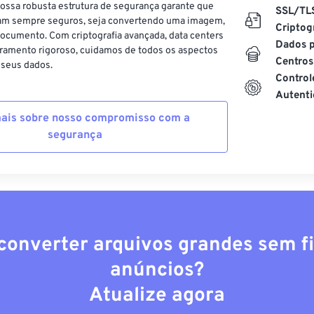
ossa robusta estrutura de segurança garante que
SSL/TL
am sempre seguros, seja convertendo uma imagem,
Criptog
ocumento. Com criptografia avançada, data centers
Dados p
ramento rigoroso, cuidamos de todos os aspectos
Centros
 seus dados.
Control
Autenti
ais sobre nosso compromisso com a
segurança
converter arquivos grandes sem fi
anúncios?
Atualize agora