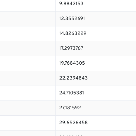
9.8842153
12.3552691
14.8263229
17.2973767
19.7684305
22.2394843
24.7105381
27.181592
29.6526458