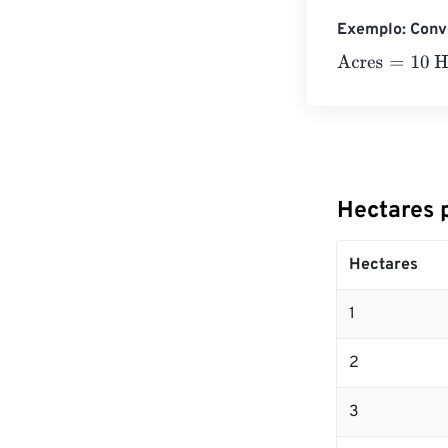
Exemplo: Conv
Acres
=
10 Hect
Hectares 
Hectares
1
2
3