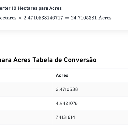
erter 10 Hectares para Acres
ares
×
2.4710538146717
=
24.7105381
Acres
para Acres Tabela de Conversão
Acres
2.4710538
4.9421076
7.4131614