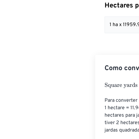
Hectares p
1 ha x 11959
Como conve
Square yards
=
Para converter 
1 hectare = 11.
hectares para j
tiver 2 hectare
jardas quadrada