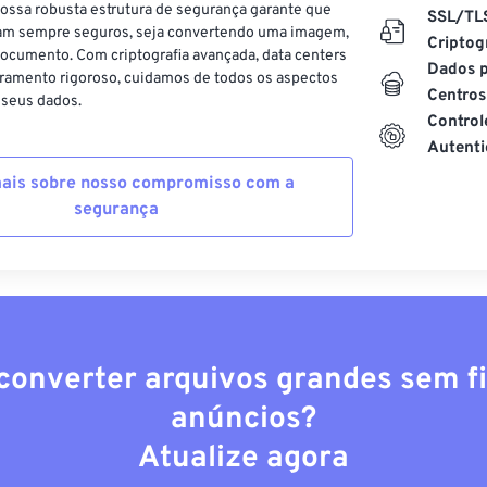
ossa robusta estrutura de segurança garante que
SSL/TL
am sempre seguros, seja convertendo uma imagem,
Criptog
ocumento. Com criptografia avançada, data centers
Dados p
ramento rigoroso, cuidamos de todos os aspectos
Centros
 seus dados.
Control
Autenti
ais sobre nosso compromisso com a
segurança
converter arquivos grandes sem fi
anúncios?
Atualize agora