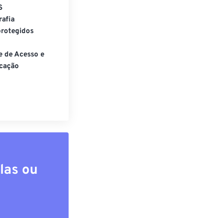
S
rafia
rotegidos
e de Acesso e
cação
las ou