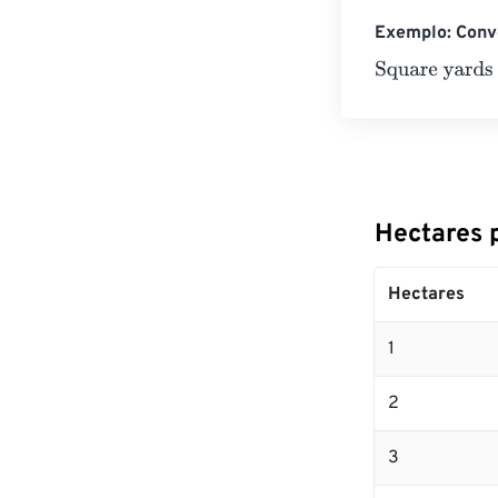
Exemplo: Conv
Square yards
=
Hectares 
Hectares
1
2
3