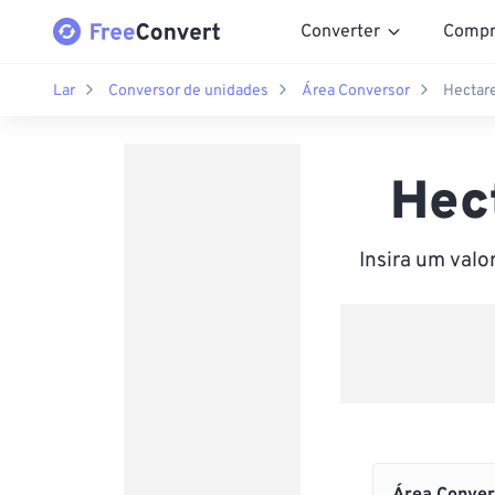
Converter
Compr
Lar
Conversor de unidades
Área Conversor
Hectare
Hec
Insira um val