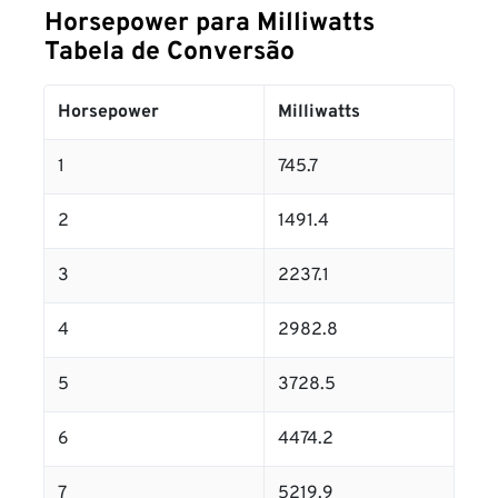
Horsepower para Milliwatts
Tabela de Conversão
Horsepower
Milliwatts
1
745.7
2
1491.4
3
2237.1
4
2982.8
5
3728.5
6
4474.2
7
5219.9