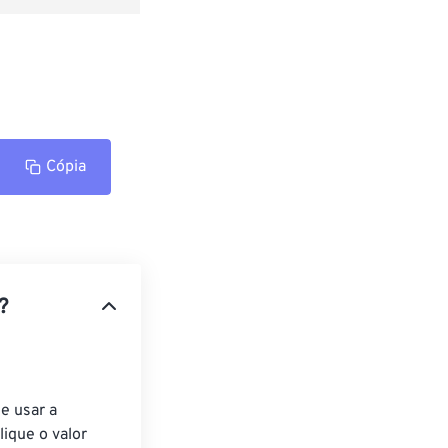
Cópia
?
e usar a 
ique o valor 