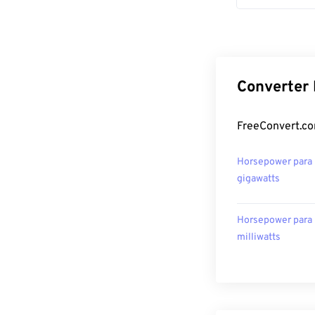
Converter 
FreeConvert.co
Horsepower para
gigawatts
Horsepower para
milliwatts