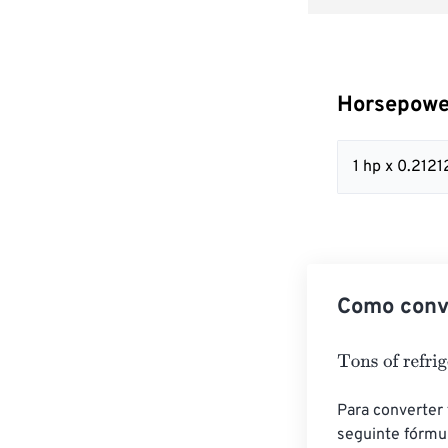
Horsepower
1 hp x 0.2121
Como conve
Tons of refrige
Para converter 
seguinte fórmul