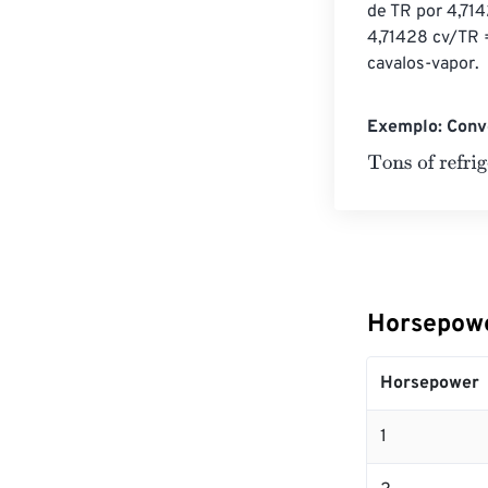
de TR por 4,714
4,71428 cv/TR =
cavalos-vapor.
Exemplo: Conve
Tons of refrige
Horsepowe
Horsepower
1