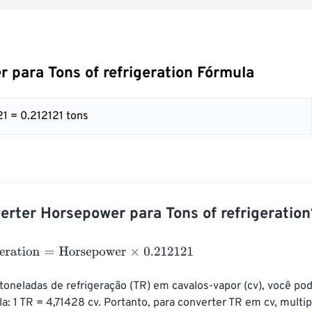
 para Tons of refrigeration Fórmula
21 = 0.212121 tons
rter Horsepower para Tons of refrigeration
ration
=
Horsepower
×
0.212121
toneladas de refrigeração (TR) em cavalos-vapor (cv), você pod
a: 1 TR = 4,71428 cv. Portanto, para converter TR em cv, multipl