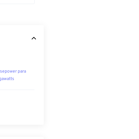
sepower para
awatts