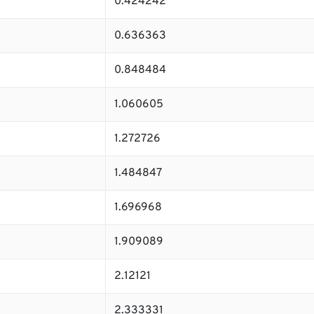
0.424242
0.636363
0.848484
1.060605
1.272726
1.484847
1.696968
1.909089
2.12121
2.333331