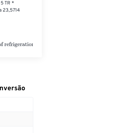
 5 TR * 
a 23,5714 
onversão