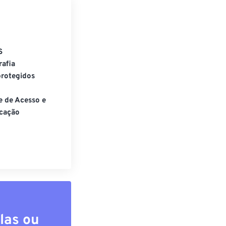
S
rafia
rotegidos
e de Acesso e
cação
las ou