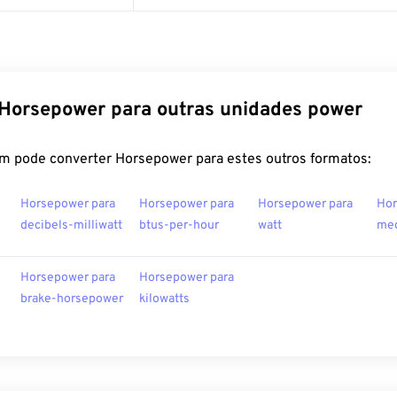
Horsepower para outras unidades power
m pode converter Horsepower para estes outros formatos:
Horsepower para
Horsepower para
Horsepower para
Hor
decibels-milliwatt
btus-per-hour
watt
meg
Horsepower para
Horsepower para
brake-horsepower
kilowatts