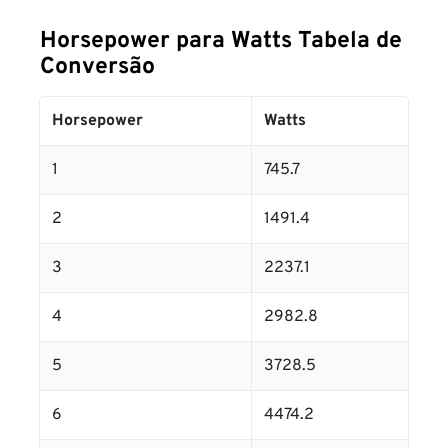
Horsepower para Watts Tabela de
Conversão
Horsepower
Watts
1
745.7
2
1491.4
3
2237.1
4
2982.8
5
3728.5
6
4474.2