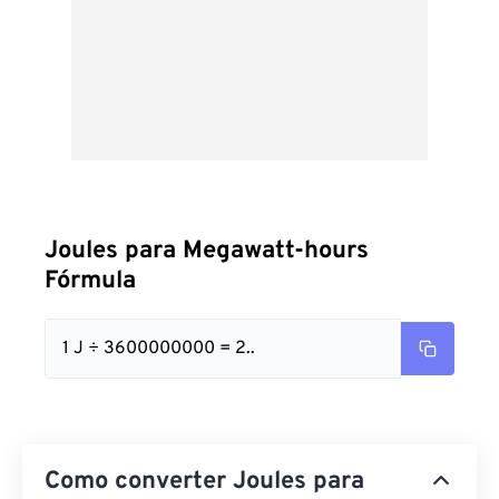
Joules para Megawatt-hours
Fórmula
1 J ÷ 3600000000 = 2..
Como converter Joules para