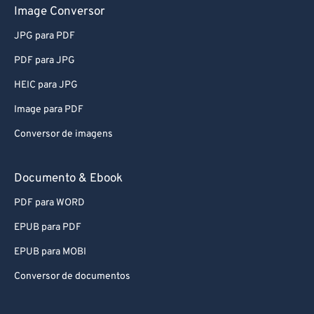
Image Conversor
JPG para PDF
PDF para JPG
HEIC para JPG
Image para PDF
Conversor de imagens
Documento & Ebook
PDF para WORD
EPUB para PDF
EPUB para MOBI
Conversor de documentos