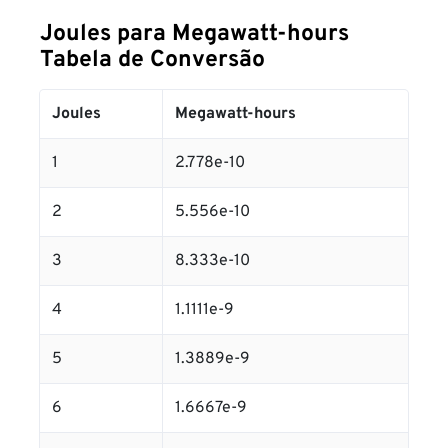
Joules para Megawatt-hours
Tabela de Conversão
Joules
Megawatt-hours
1
2.778e-10
2
5.556e-10
3
8.333e-10
4
1.1111e-9
5
1.3889e-9
6
1.6667e-9