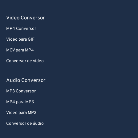
Video Conversor
MP4 Conversor
Video para GIF
MOV para MP4
Conversor de vídeo
Audio Conversor
MP3 Conversor
MP4 para MP3
Video para MP3
Conversor de áudio