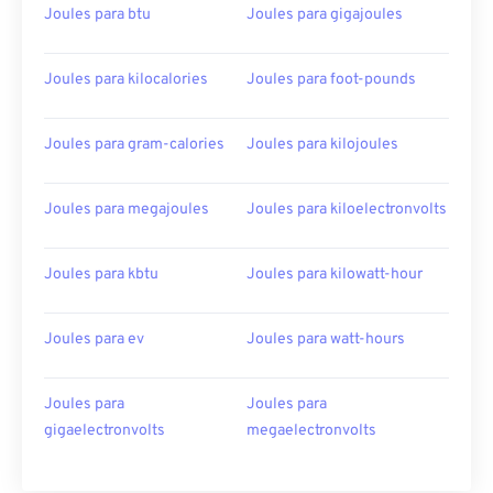
Joules para btu
Joules para gigajoules
Joules para kilocalories
Joules para foot-pounds
Joules para gram-calories
Joules para kilojoules
Joules para megajoules
Joules para kiloelectronvolts
Joules para kbtu
Joules para kilowatt-hour
Joules para ev
Joules para watt-hours
Joules para
Joules para
gigaelectronvolts
megaelectronvolts