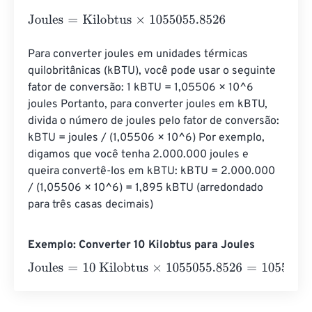
Joules
=
Kilobtus
×
1055055.8526
Para converter joules em unidades térmicas 
quilobritânicas (kBTU), você pode usar o seguinte 
fator de conversão: 1 kBTU = 1,05506 × 10^6 
joules Portanto, para converter joules em kBTU, 
divida o número de joules pelo fator de conversão: 
kBTU = joules / (1,05506 × 10^6) Por exemplo, 
digamos que você tenha 2.000.000 joules e 
queira convertê-los em kBTU: kBTU = 2.000.000 
/ (1,05506 × 10^6) = 1,895 kBTU (arredondado 
para três casas decimais)
Exemplo: Converter 10 Kilobtus para Joules
Joules
=
10 Kilobtus
×
1055055.8526
=
10550558.526
Jou