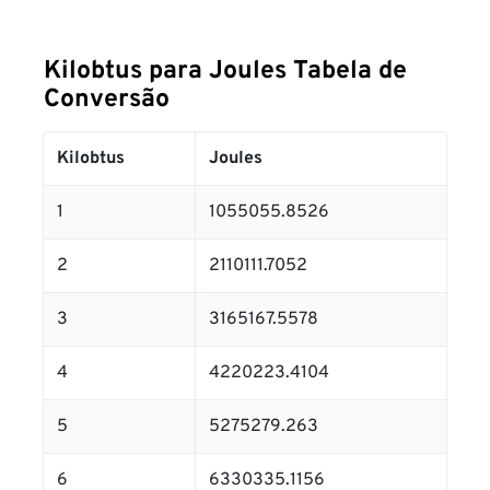
Kilobtus para Joules Tabela de
Conversão
Kilobtus
Joules
1
1055055.8526
2
2110111.7052
3
3165167.5578
4
4220223.4104
5
5275279.263
6
6330335.1156