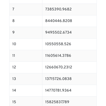
7
7385390.9682
8
8440446.8208
9
9495502.6734
10
10550558.526
11
11605614.3786
12
12660670.2312
13
13715726.0838
14
14770781.9364
15
15825837.789