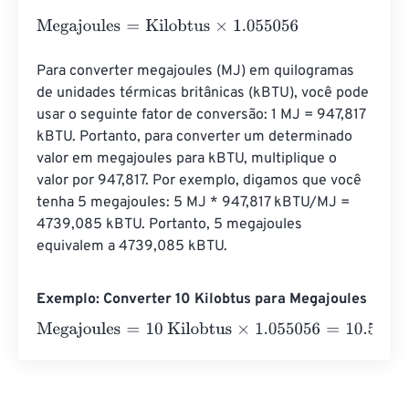
Megajoules
=
Kilobtus
×
1.055056
Para converter megajoules (MJ) em quilogramas 
de unidades térmicas britânicas (kBTU), você pode 
usar o seguinte fator de conversão: 1 MJ = 947,817 
kBTU. Portanto, para converter um determinado 
valor em megajoules para kBTU, multiplique o 
valor por 947,817. Por exemplo, digamos que você 
tenha 5 megajoules: 5 MJ * 947,817 kBTU/MJ = 
4739,085 kBTU. Portanto, 5 megajoules 
equivalem a 4739,085 kBTU.
Exemplo: Converter 10 Kilobtus para Megajoules
Megajoules
=
10 Kilobtus
×
1.055056
=
10.55056
Megajoul