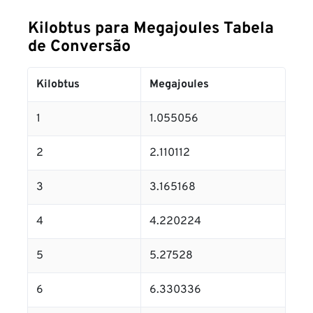
Kilobtus para Megajoules Tabela
de Conversão
Kilobtus
Megajoules
1
1.055056
2
2.110112
3
3.165168
4
4.220224
5
5.27528
6
6.330336