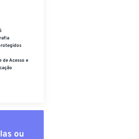
S
rafia
rotegidos
e de Acesso e
cação
las ou