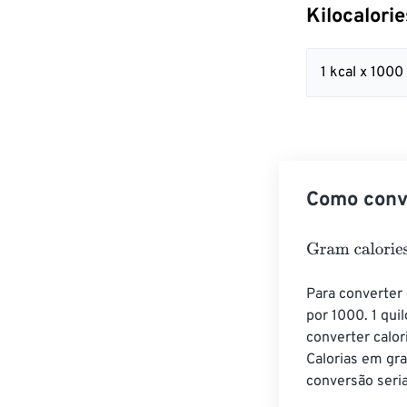
Kilocalori
1 kcal x 1000
Como conve
Gram calories
=
Para converter 
por 1000. 1 quil
converter calor
Calorias em gra
conversão seria