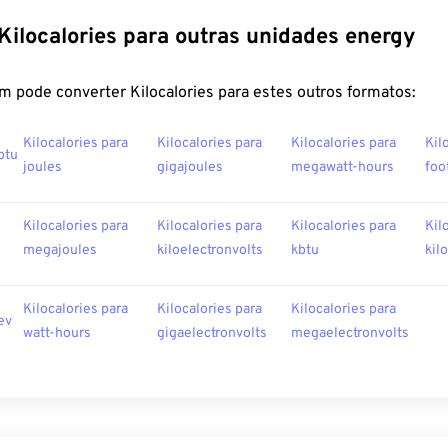
Kilocalories para outras unidades energy
m pode converter Kilocalories para estes outros formatos:
Kilocalories para
Kilocalories para
Kilocalories para
Kil
btu
joules
gigajoules
megawatt-hours
foo
Kilocalories para
Kilocalories para
Kilocalories para
Kil
megajoules
kiloelectronvolts
kbtu
kil
Kilocalories para
Kilocalories para
Kilocalories para
ev
watt-hours
gigaelectronvolts
megaelectronvolts