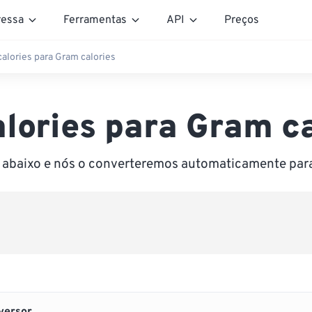
essa
Ferramentas
API
Preços
calories para Gram calories
alories para Gram ca
r abaixo e nós o converteremos automaticamente par