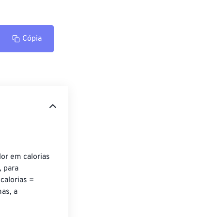
Cópia
lor em calorias 
, para 
calorias = 
as, a 