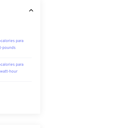
ocalories para
t-pounds
ocalories para
owatt-hour