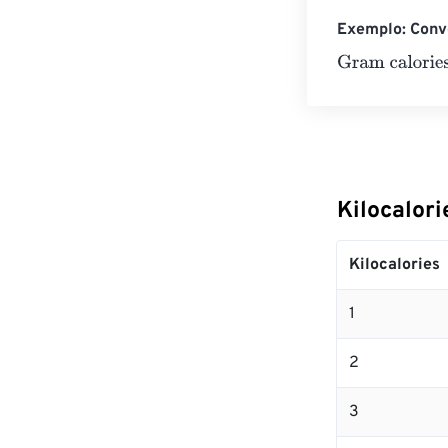
Exemplo: Conve
Gram calories
=
Kilocalor
Kilocalories
1
2
3