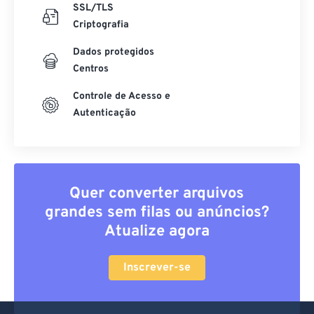
SSL/TLS
Criptografia
Dados protegidos
Centros
Controle de Acesso e
Autenticação
Quer converter arquivos
grandes sem filas ou anúncios?
Atualize agora
Inscrever-se