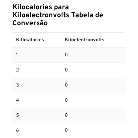
Kilocalories para
Kiloelectronvolts Tabela de
Conversão
Kilocalories
Kiloelectronvolts
1
0
2
0
3
0
4
0
5
0
6
0