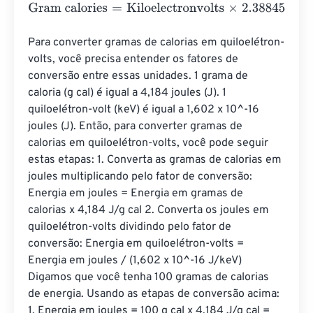
Gram calories
=
Kiloelectronvolts
×
2.3884589662755
e
-
3
Para converter gramas de calorias em quiloelétron-
volts, você precisa entender os fatores de 
conversão entre essas unidades. 1 grama de 
caloria (g cal) é igual a 4,184 joules (J). 1 
quiloelétron-volt (keV) é igual a 1,602 x 10^-16 
joules (J). Então, para converter gramas de 
calorias em quiloelétron-volts, você pode seguir 
estas etapas: 1. Converta as gramas de calorias em 
joules multiplicando pelo fator de conversão: 
Energia em joules = Energia em gramas de 
calorias x 4,184 J/g cal 2. Converta os joules em 
quiloelétron-volts dividindo pelo fator de 
conversão: Energia em quiloelétron-volts = 
Energia em joules / (1,602 x 10^-16 J/keV) 
Digamos que você tenha 100 gramas de calorias 
de energia. Usando as etapas de conversão acima: 
1. Energia em joules = 100 g cal x 4,184 J/g cal = 