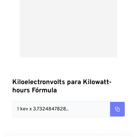
Kiloelectronvolts para Kilowatt-
hours Fórmula
1 kev x 3.7324847828..