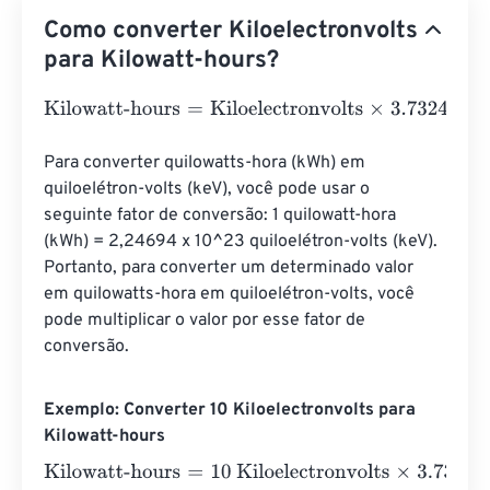
Como converter Kiloelectronvolts
para Kilowatt-hours?
Kilowatt-hours
=
Kiloelectronvolts
×
3.732484782852825
Para converter quilowatts-hora (kWh) em 
quiloelétron-volts (keV), você pode usar o 
seguinte fator de conversão: 1 quilowatt-hora 
(kWh) = 2,24694 x 10^23 quiloelétron-volts (keV). 
Portanto, para converter um determinado valor 
em quilowatts-hora em quiloelétron-volts, você 
pode multiplicar o valor por esse fator de 
conversão.
Exemplo: Converter 10 Kiloelectronvolts para
Kilowatt-hours
Kilowatt-hours
=
10 Kiloelectronvolts
×
3.7324847828528