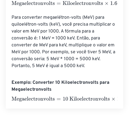
Megaelectronvolts
=
Kiloelectronvolts
×
1.602176634
e
-
19
Para converter megaelétron-volts (MeV) para 
quiloelétron-volts (keV), você precisa multiplicar o 
valor em MeV por 1000. A fórmula para a 
conversão é: 1 MeV = 1000 keV. Então, para 
converter de MeV para keV, multiplique o valor em 
MeV por 1000. Por exemplo, se você tiver 5 MeV, a 
conversão seria: 5 MeV * 1000 = 5000 keV. 
Portanto, 5 MeV é igual a 5000 keV.
Exemplo: Converter 10 Kiloelectronvolts para
Megaelectronvolts
Megaelectronvolts
=
10 Kiloelectronvolts
×
1.602176634
e
-