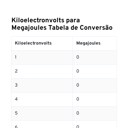
Kiloelectronvolts para
Megajoules Tabela de Conversão
Kiloelectronvolts
Megajoules
1
0
2
0
3
0
4
0
5
0
6
0