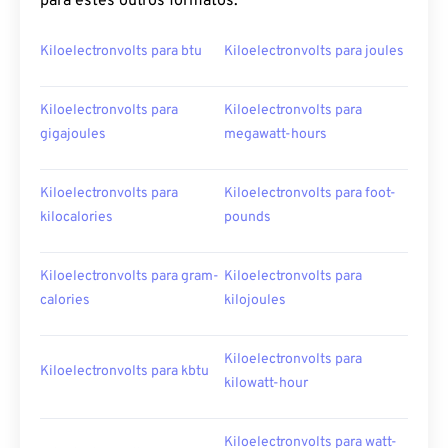
para estes outros formatos:
Kiloelectronvolts para btu
Kiloelectronvolts para joules
Kiloelectronvolts para
Kiloelectronvolts para
gigajoules
megawatt-hours
Kiloelectronvolts para
Kiloelectronvolts para foot-
kilocalories
pounds
Kiloelectronvolts para gram-
Kiloelectronvolts para
calories
kilojoules
Kiloelectronvolts para
Kiloelectronvolts para kbtu
kilowatt-hour
Kiloelectronvolts para watt-