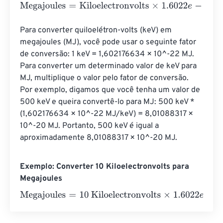
Megajoules
=
Kiloelectronvolts
×
1.6022
e
-
22
Para converter quiloelétron-volts (keV) em 
megajoules (MJ), você pode usar o seguinte fator 
de conversão: 1 keV = 1,602176634 × 10^-22 MJ. 
Para converter um determinado valor de keV para 
MJ, multiplique o valor pelo fator de conversão. 
Por exemplo, digamos que você tenha um valor de 
500 keV e queira convertê-lo para MJ: 500 keV * 
(1,602176634 × 10^-22 MJ/keV) = 8,01088317 × 
10^-20 MJ. Portanto, 500 keV é igual a 
aproximadamente 8,01088317 × 10^-20 MJ.
Exemplo: Converter 10 Kiloelectronvolts para
Megajoules
Megajoules
=
10 Kiloelectronvolts
×
1.6022
e
-
22
=
0
Megajo