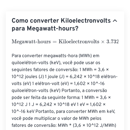
Como converter Kiloelectronvolts
para Megawatt-hours?
Megawatt-hours
=
Kiloelectronvolts
×
3.73248478285282
Para converter megawatts-hora (MWh) em 
quiloelétron-volts (keV), você pode usar os 
seguintes fatores de conversão: 1 MWh = 3,6 × 
10^12 joules (J) 1 joule (J) = 6,242 × 10^18 elétron-
volts (eV) 1 elétron-volt (eV) = 1,602 × 10^-16 
quiloelétron-volts (keV) Portanto, a conversão 
pode ser feita da seguinte forma: 1 MWh = 3,6 × 
10^12 J 1 J = 6,242 × 10^18 eV 1 eV = 1,602 × 
10^-16 keV Portanto, para converter MWh em keV, 
você pode multiplicar o valor de MWh pelos 
fatores de conversão: MWh * (3,6 × 10^12 J/MWh) 