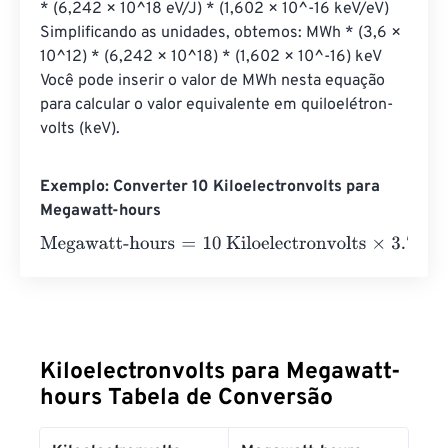
* (6,242 × 10^18 eV/J) * (1,602 × 10^-16 keV/eV) 
Simplificando as unidades, obtemos: MWh * (3,6 × 
10^12) * (6,242 × 10^18) * (1,602 × 10^-16) keV 
Você pode inserir o valor de MWh nesta equação 
para calcular o valor equivalente em quiloelétron-
volts (keV).
Exemplo: Converter 10 Kiloelectronvolts para
Megawatt-hours
Megawatt-hours
=
10 Kiloelectronvolts
×
3.73248478285
Kiloelectronvolts para Megawatt-
hours Tabela de Conversão