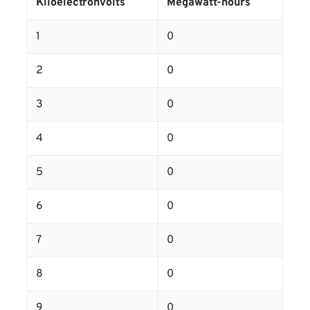
Kiloelectronvolts
Megawatt-hours
1
0
2
0
3
0
4
0
5
0
6
0
7
0
8
0
9
0