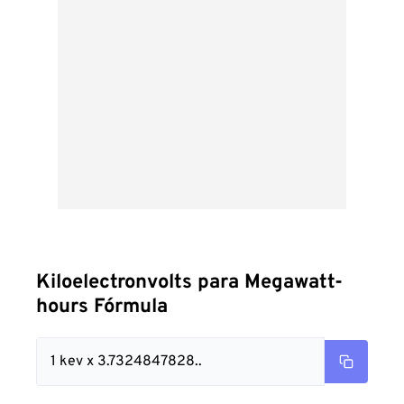
Kiloelectronvolts para Megawatt-
hours Fórmula
1 kev x 3.7324847828..