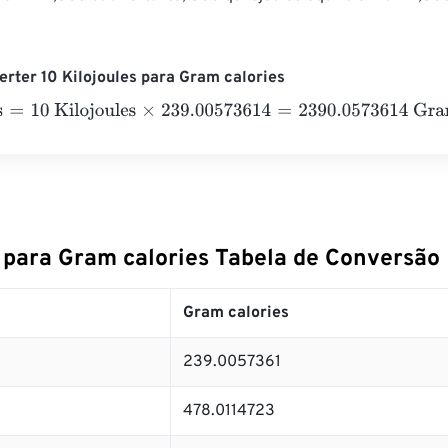
rter 10 Kilojoules para Gram calories
10 Kilojoules
×
239.00573614
=
2390.0573614
Gram calories
s para Gram calories Tabela de Conversão
Gram calories
239.0057361
478.0114723