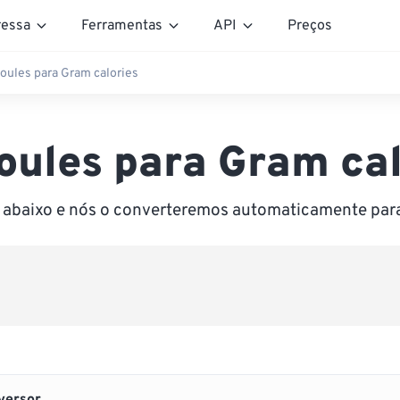
essa
Ferramentas
API
Preços
joules para Gram calories
joules para Gram cal
r abaixo e nós o converteremos automaticamente par