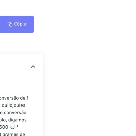
Cópia
onversão de 1 
 quilojoules 
de conversão 
plo, digamos 
500 kJ * 
3 gramas de 