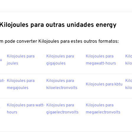
Kilojoules para outras unidades energy
m pode converter Kilojoules para estes outros formatos:
Kilojoules para
Kilojoules para
Kilojoules para
Kil
tu
joules
gigajoules
megawatt-hours
kil
ot-
Kilojoules para
Kilojoules para
Kil
Kilojoules para kbtu
megajoules
kiloelectronvolts
kil
Kilojoules para watt-
Kilojoules para
Kilojoules para
v
hours
gigaelectronvolts
megaelectronvolts