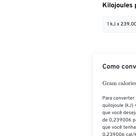
Kilojoules
1 kJ x 239.0
Como conve
Gram calories
=
Para converter 
quilojoule (kJ)
que você deseja
de 0,239006 pa
que você tenha 
0,239006 cal/k