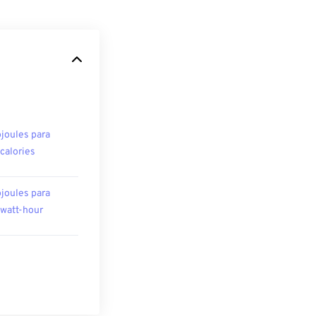
ojoules para
ocalories
ojoules para
owatt-hour