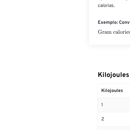
calorias.
Exemplo: Conve
Gram calories
=
Kilojoule
Kilojoules
1
2