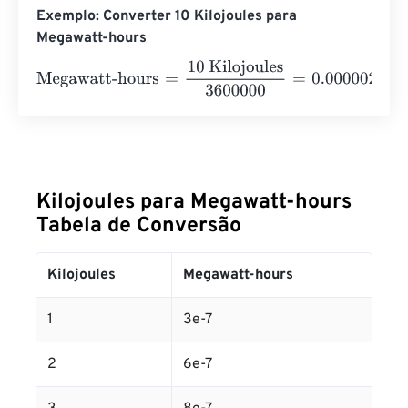
Exemplo: Converter 10 Kilojoules para
Megawatt-hours
Megawatt-hours
=
10 Kilojoules
3600000
=
0.0000028
Me
Kilojoules para Megawatt-hours
Tabela de Conversão
Kilojoules
Megawatt-hours
1
3e-7
2
6e-7