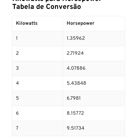
Tabela de Conversão
Kilowatts
Horsepower
1
1.35962
2
2.71924
3
4.07886
4
5.43848
5
6.7981
6
8.15772
7
9.51734