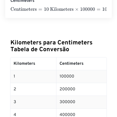
Centimeters
Centimeters
=
10 Kilometers
×
100000
=
1000000
Centime
Kilometers para Centimeters
Tabela de Conversão
Kilometers
Centimeters
1
100000
2
200000
3
300000
4
400000