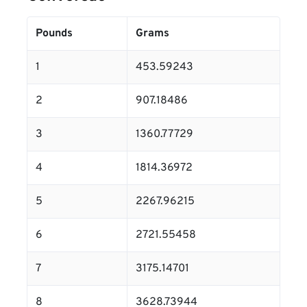
Pounds
Grams
1
453.59243
2
907.18486
3
1360.77729
4
1814.36972
5
2267.96215
6
2721.55458
7
3175.14701
8
3628.73944