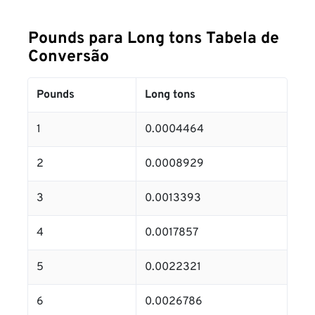
Pounds para Long tons Tabela de
Conversão
Pounds
Long tons
1
0.0004464
2
0.0008929
3
0.0013393
4
0.0017857
5
0.0022321
6
0.0026786