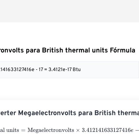
onvolts para British thermal units Fórmula
2141633127416e - 17 = 3.4121e-17 Btu
rter Megaelectronvolts para British therma
 units
=
Megaelectronvolts
×
3.412141633127416
e
-
17