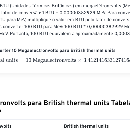
 BTU (Unidades Térmicas Britânicas) em megaelétron-volts (Me
e fator de conversão: 1 BTU = 0,00000382929 MeV. Para conver
TU para MeV, multiplique o valor em BTU pelo fator de convers
s converter 100 BTU para MeV: 100 BTU * 0,00000382929 M
eV. Portanto, 100 BTU equivalem a aproximadamente 0,000
rter 10 Megaelectronvolts para British thermal units
 units
=
10 Megaelectronvolts
×
3.412141633127416
e
-
17
=
0
Britis
onvolts para British thermal units Tabel
o
volts
British thermal units