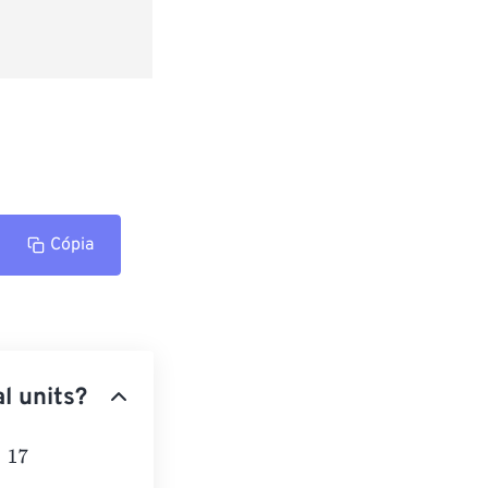
Cópia
l units?