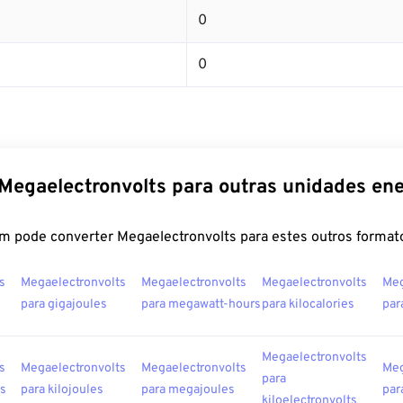
0
0
Megaelectronvolts para outras unidades en
m pode converter Megaelectronvolts para estes outros format
s
Megaelectronvolts
Megaelectronvolts
Megaelectronvolts
Meg
para gigajoules
para megawatt-hours
para kilocalories
par
Megaelectronvolts
s
Megaelectronvolts
Megaelectronvolts
Meg
para
es
para kilojoules
para megajoules
par
kiloelectronvolts