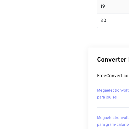
19
20
Converter 
FreeConvert.co
Megaelectronvolt
para joules
Megaelectronvolt
para gram-calori