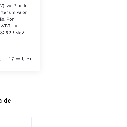
V), você pode 
ter um valor 
ão. Por 
eV/BTU = 
382929 MeV.
h thermal units
a de