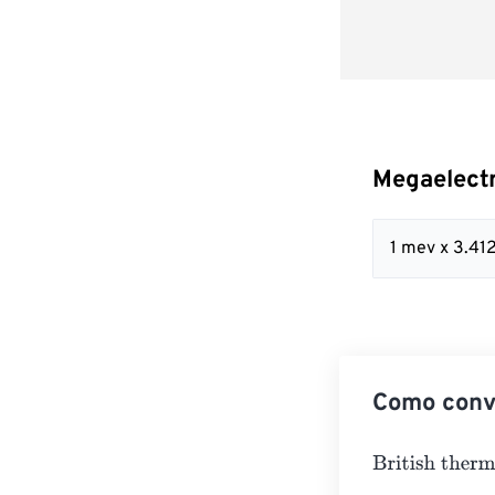
Megaelectr
1 mev x 3.41
Como conve
British thermal