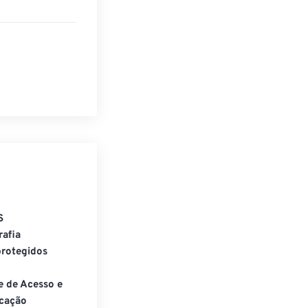
S
rafia
rotegidos
e de Acesso e
cação