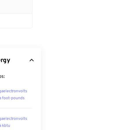
ergy
os:
aelectronvolts
a foot-pounds
aelectronvolts
a kbtu