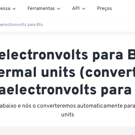
essa
Ferramentas
API
Preços
electronvolts para Btu
lectronvolts para B
ermal units (conver
electronvolts para
r abaixo e nós o converteremos automaticamente para 
units