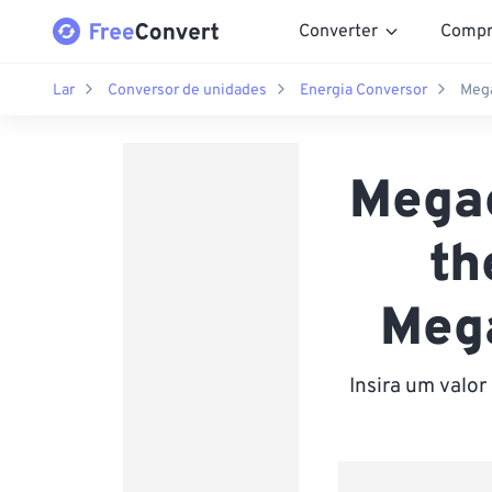
Converter
Compr
Lar
Conversor de unidades
Energia Conversor
Mega
Megae
th
Mega
Insira um valo