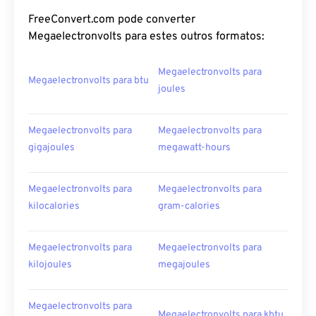
FreeConvert.com pode converter
Megaelectronvolts para estes outros formatos:
Megaelectronvolts para
Megaelectronvolts para btu
joules
Megaelectronvolts para
Megaelectronvolts para
gigajoules
megawatt-hours
Megaelectronvolts para
Megaelectronvolts para
kilocalories
gram-calories
Megaelectronvolts para
Megaelectronvolts para
kilojoules
megajoules
Megaelectronvolts para
Megaelectronvolts para kbtu