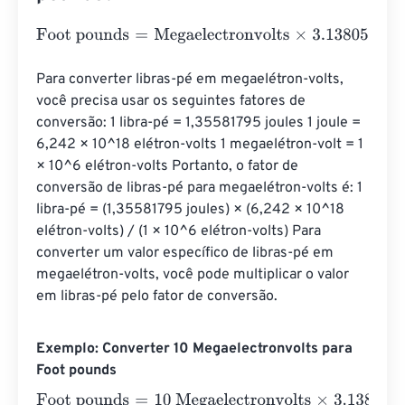
Foot pounds
=
Megaelectronvolts
×
3.138057098304037
e
Para converter libras-pé em megaelétron-volts, 
você precisa usar os seguintes fatores de 
conversão: 1 libra-pé = 1,35581795 joules 1 joule = 
6,242 × 10^18 elétron-volts 1 megaelétron-volt = 1 
× 10^6 elétron-volts Portanto, o fator de 
conversão de libras-pé para megaelétron-volts é: 1 
libra-pé = (1,35581795 joules) × (6,242 × 10^18 
elétron-volts) / (1 × 10^6 elétron-volts) Para 
converter um valor específico de libras-pé em 
megaelétron-volts, você pode multiplicar o valor 
em libras-pé pelo fator de conversão.
Exemplo: Converter 10 Megaelectronvolts para
Foot pounds
Foot pounds
=
10 Megaelectronvolts
×
3.13805709830403