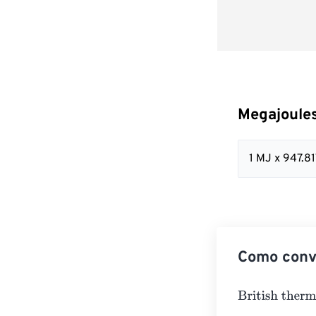
Megajoules
1 MJ x 947.8
Como conve
British thermal