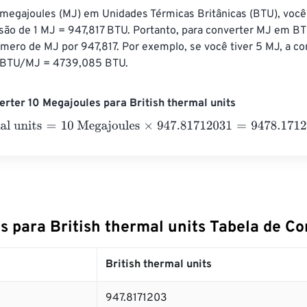
 megajoules (MJ) em Unidades Térmicas Britânicas (BTU), você
rsão de 1 MJ = 947,817 BTU. Portanto, para converter MJ em BT
úmero de MJ por 947,817. Por exemplo, se você tiver 5 MJ, a co
7 BTU/MJ = 4739,085 BTU.
rter 10 Megajoules para British thermal units
 units
=
10 Megajoules
×
947.81712031
=
9478.1712031
British the
s para British thermal units Tabela de C
British thermal units
947.8171203