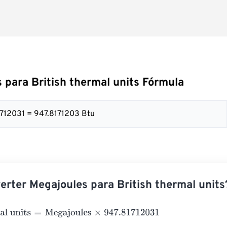
 para British thermal units Fórmula
1712031 = 947.8171203 Btu
rter Megajoules para British thermal units
 units
=
Megajoules
×
947.81712031