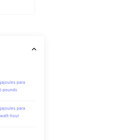
ajoules para
t-pounds
ajoules para
owatt-hour