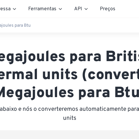
essa
Ferramentas
API
Preços
joules para Btu
gajoules para Brit
ermal units (conver
Megajoules para Btu
r abaixo e nós o converteremos automaticamente para 
units