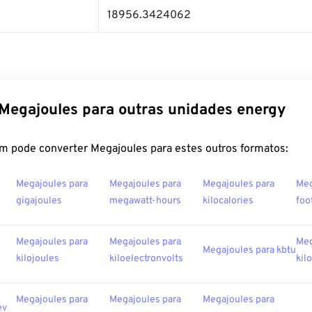
18956.3424062
Megajoules para outras unidades energy
m pode converter Megajoules para estes outros formatos:
Megajoules para
Megajoules para
Megajoules para
Meg
gigajoules
megawatt-hours
kilocalories
foo
Megajoules para
Megajoules para
Meg
Megajoules para kbtu
kilojoules
kiloelectronvolts
kil
Megajoules para
Megajoules para
Megajoules para
ev