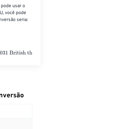
 pode usar o 
U, você pode 
nversão seria: 
rmal units
onversão