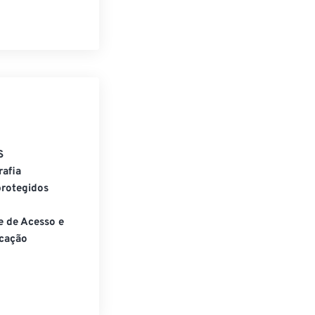
S
rafia
rotegidos
e de Acesso e
cação