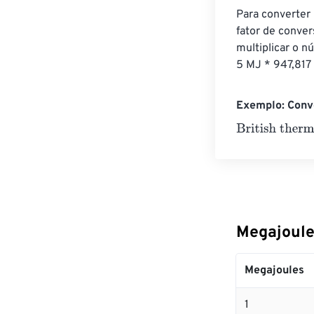
Para converter
fator de conve
multiplicar o n
5 MJ * 947,81
Exemplo: Conve
British thermal
Megajoule
Megajoules
1