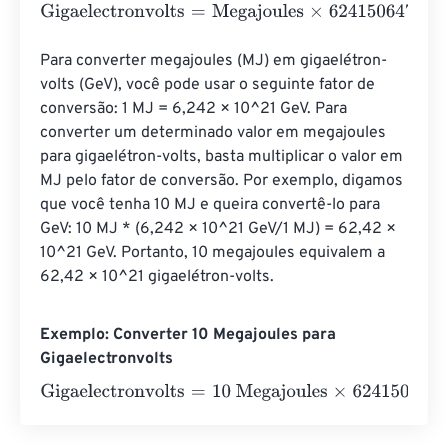
Gigaelectronvolts
=
Megajoules
×
624150647996418320
Para converter megajoules (MJ) em gigaelétron-
volts (GeV), você pode usar o seguinte fator de 
conversão: 1 MJ = 6,242 × 10^21 GeV. Para 
converter um determinado valor em megajoules 
para gigaelétron-volts, basta multiplicar o valor em 
MJ pelo fator de conversão. Por exemplo, digamos 
que você tenha 10 MJ e queira convertê-lo para 
GeV: 10 MJ * (6,242 × 10^21 GeV/1 MJ) = 62,42 × 
10^21 GeV. Portanto, 10 megajoules equivalem a 
62,42 × 10^21 gigaelétron-volts.
Exemplo: Converter 10 Megajoules para
Gigaelectronvolts
Gigaelectronvolts
=
10 Megajoules
×
6241506479964183