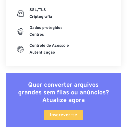
SSL/TLS
Criptografia
Dados protegidos
Centros
Controle de Acesso e
Autenticação
Quer converter arquivos
grandes sem filas ou anúncios?
Atualize agora
Inscrever-se