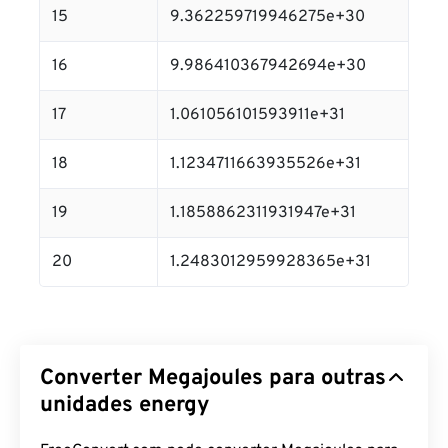
15
9.362259719946275e+30
16
9.986410367942694e+30
17
1.061056101593911e+31
18
1.1234711663935526e+31
19
1.1858862311931947e+31
20
1.2483012959928365e+31
Converter Megajoules para outras
unidades energy