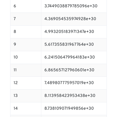
6
3.7449038879785096e+30
7
4.369054535974928e+30
8
4.993205183971347e+30
9
5.617355831967764e+30
10
6.241506479964183e+30
11
6.865657127960601e+30
12
7.489807775957019e+30
13
8.113958423953438e+30
14
8.738109071949856e+30