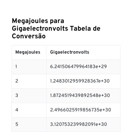
Megajoules para
Gigaelectronvolts Tabela de
Conversão
Megajoules
Gigaelectronvolts
1
6.241506479964183e+29
2
1.2483012959928367e+30
3
1.8724519439892548e+30
4
2.4966025919856735e+30
5
3.120753239982091e+30