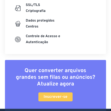
SSL/TLS
Criptografia
Dados protegidos
Centros
Controle de Acesso e
Autenticação
Quer converter arquivos
grandes sem filas ou anúncios?
Atualize agora
Inscrever-se