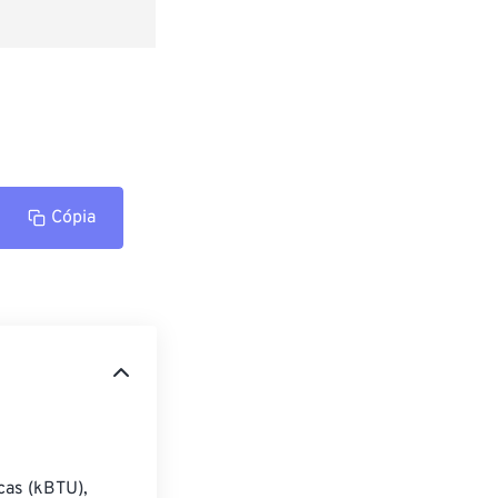
Cópia
cas (kBTU), 