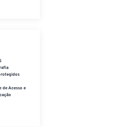
S
rafia
rotegidos
e de Acesso e
cação