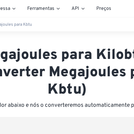
essa
Ferramentas
API
Preços
joules para Kbtu
gajoules para Kilob
nverter Megajoules 
Kbtu)
alor abaixo e nós o converteremos automaticamente p