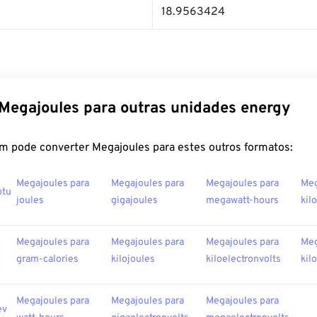
18.9563424
Megajoules para outras unidades energy
m pode converter Megajoules para estes outros formatos:
Megajoules para
Megajoules para
Megajoules para
Meg
btu
joules
gigajoules
megawatt-hours
kil
Megajoules para
Megajoules para
Megajoules para
Meg
gram-calories
kilojoules
kiloelectronvolts
kil
Megajoules para
Megajoules para
Megajoules para
ev