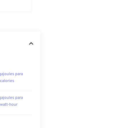
ajoules para
ocalories
ajoules para
owatt-hour