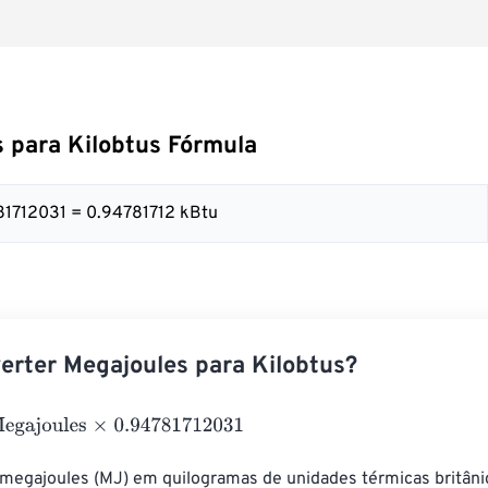
 para Kilobtus Fórmula
81712031 = 0.94781712 kBtu
rter Megajoules para Kilobtus?
oules
×
0.94781712031
 megajoules (MJ) em quilogramas de unidades térmicas britâni