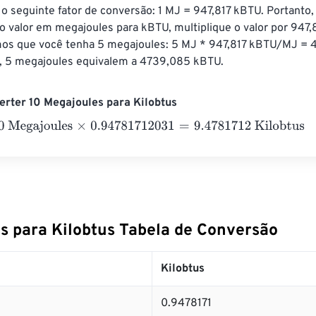
o seguinte fator de conversão: 1 MJ = 947,817 kBTU. Portanto,
valor em megajoules para kBTU, multiplique o valor por 947,8
os que você tenha 5 megajoules: 5 MJ * 947,817 kBTU/MJ = 
, 5 megajoules equivalem a 4739,085 kBTU.
rter 10 Megajoules para Kilobtus
gajoules
×
0.94781712031
=
9.4781712
Kilobtus
s para Kilobtus Tabela de Conversão
Kilobtus
0.9478171