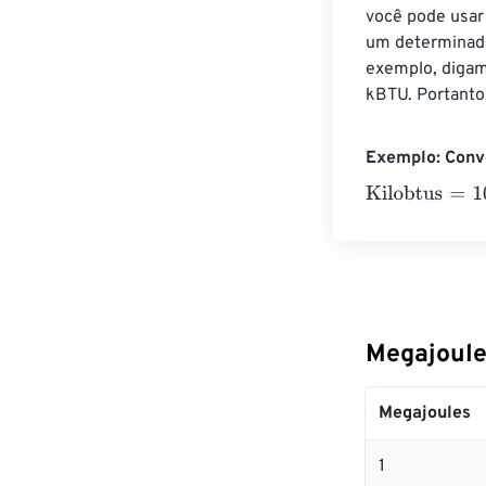
você pode usar 
um determinado 
exemplo, digam
kBTU. Portanto
Exemplo: Conve
Kilobtus
=
10 Me
Megajoule
Megajoules
1