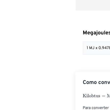
Megajoules
1 MJ x 0.947
Como conve
Kilobtus
=
Megaj
Para converter