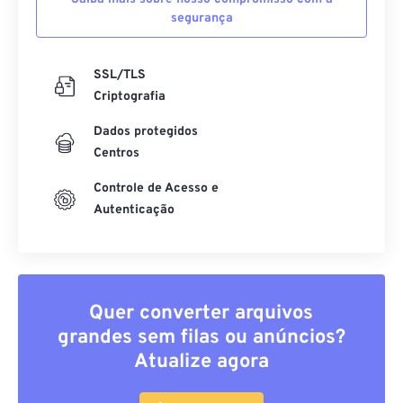
segurança
SSL/TLS
Criptografia
Dados protegidos
Centros
Controle de Acesso e
Autenticação
Quer converter arquivos
grandes sem filas ou anúncios?
Atualize agora