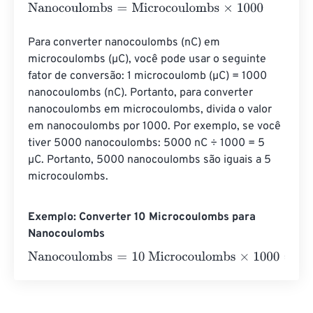
Nanocoulombs
=
Microcoulombs
×
1000
Para converter nanocoulombs (nC) em 
microcoulombs (µC), você pode usar o seguinte 
fator de conversão: 1 microcoulomb (µC) = 1000 
nanocoulombs (nC). Portanto, para converter 
nanocoulombs em microcoulombs, divida o valor 
em nanocoulombs por 1000. Por exemplo, se você 
tiver 5000 nanocoulombs: 5000 nC ÷ 1000 = 5 
µC. Portanto, 5000 nanocoulombs são iguais a 5 
microcoulombs.
Exemplo: Converter 10 Microcoulombs para
Nanocoulombs
Nanocoulombs
=
10 Microcoulombs
×
1000
=
10000
Nanoco