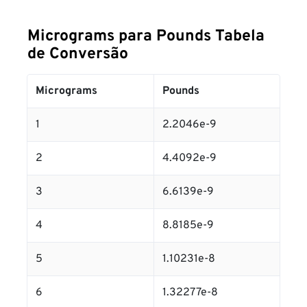
Micrograms para Pounds Tabela
de Conversão
Micrograms
Pounds
1
2.2046e-9
2
4.4092e-9
3
6.6139e-9
4
8.8185e-9
5
1.10231e-8
6
1.32277e-8