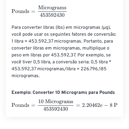
Pounds
=
Micrograms
453592430
Para converter libras (lbs) em microgramas (µg), 
você pode usar os seguintes fatores de conversão: 
1 libra = 453.592,37 microgramas. Portanto, para 
converter libras em microgramas, multiplique o 
peso em libras por 453.592,37. Por exemplo, se 
você tiver 0,5 libra, a conversão seria: 0,5 libra * 
453.592,37 microgramas/libra = 226.796,185 
microgramas.
Exemplo: Converter 10 Micrograms para Pounds
Pounds
=
10 Micrograms
453592430
=
2.20462
e
-
8
Pound